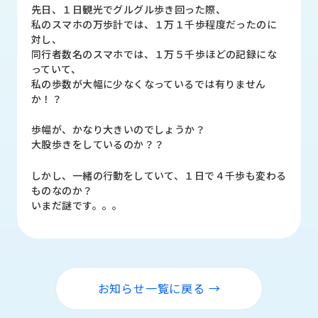
品
先日、１日観光でグルグル歩き回った際、
情
私のスマホの万歩計では、１万１千歩程度だったのに
報
対し、
同行者数名のスマホでは、１万５千歩ほどの記録にな
受
っていて、
注
私の歩数が大幅に少なくなっているでは有りません
事
か！？
例
歩幅が、かなり大きいのでしょうか？
大股歩きをしているのか？？
取
扱
しかし、一緒の行動をしていて、１日で４千歩も変わる
メ
ものなのか？
ー
いまだ謎です。。。
カ
ー
お
知
ら
お知らせ一覧に戻る →
せ/
ブ