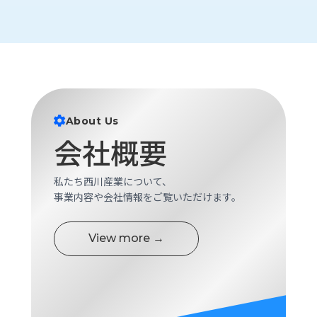
ロ
グ
採
用
情
報
About Us
お
メ
会社概要
問
ル
い
マ
合
ガ
私たち西川産業について、
わ
登
事業内容や会社情報をご覧いただけます。
せ
録
awasangyo_nbc
View more →