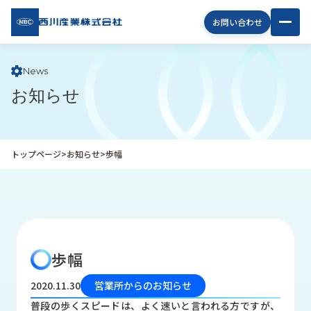
西川
お問い合わせ
産業
株式
会社
News
お知らせ
企
業
情
報
トップページ
>
お知らせ
>
歩幅
私
た
ち
の
取
り
歩幅
組
み
2020.11.30
営業所からのお知らせ
商
普段の歩くスピードは、よく速いと言われる方ですが、