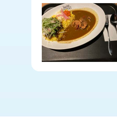
財
テ
作
務
ィ
機
情
械・
福
報
鍛
利
圧
一
厚
機
般
生
械・
事
CAD/CAM
業
主
商
ロ
行
ボ
品
動
ッ
計
情
ト
画
切
報
私
削・
た
ツ
新
ち
ー
着
の
リ
一
強
ン
覧
み
グ・
お
測