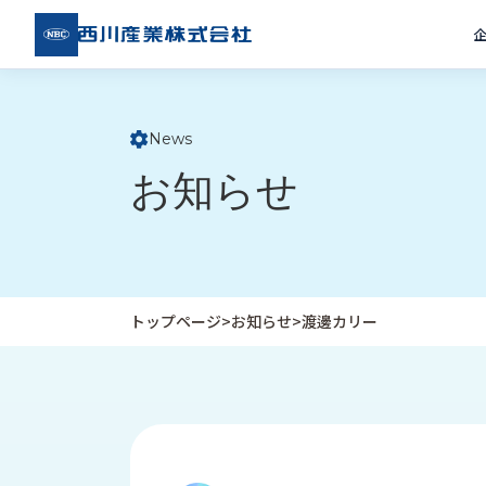
西川
産業
株式
会社
News
ト
お知らせ
ッ
プ
ペ
ー
ジ
トップページ
>
お知らせ
>
渡邊カリー
企
私
受
業
た
注
情
ち
事
報
の
例
取