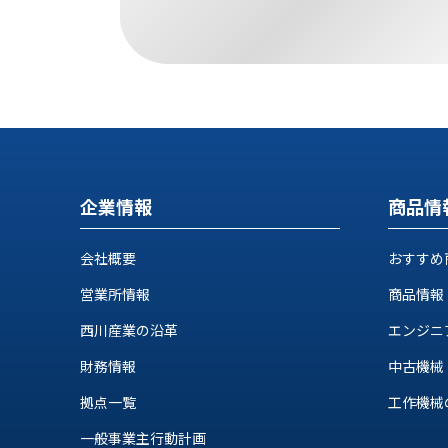
ス
納
テ
期
ム
機
機
械
器
情
メ
報
カ
工
ト
作
ロ・
機
企業情報
商品情
制
械
御
の
機
会社概要
おすすめ
自
器
動
営業所情報
商品情報
化,AI,
西川産業の沿革
エンジニ
IoT
お
財務情報
中古機械
知
拠点一覧
工作機械の自
ら
一般事業主行動計画