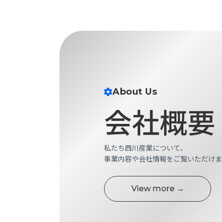
す
定・
す
作
め
業
商
工
品
具
情
環
報
境
エ
機
About Us
ン
器・
会社概要
ジ
工
ニ
場
ア
設
リ
備
私たち西川産業について、
ン
事業内容や会社情報をご覧いただけま
マ
グ
テ
情
ハ
報
View more →
ン・
中
FA
古・
シ
短