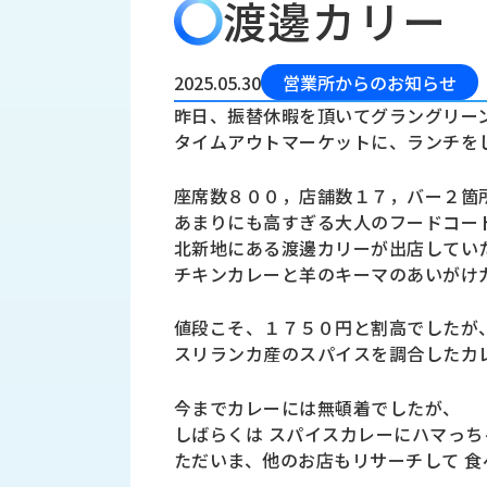
渡邊カリー
会
う
社
れ
り
概
し
組
要
か
2025.05.30
営業所からのお知らせ
っ
経
み
昨日、振替休暇を頂いてグラングリー
た
営
タイムアウトマーケットに、ランチを
受
理
私
注
念
た
座席数８００，店舗数１７，バー２箇
ち
拠
あまりにも高すぎる大人のフードコー
の
点
取
北新地にある渡邊カリーが出店してい
取
一
チキンカレーと羊のキーマのあいがけ
り
扱
覧
組
メ
西
み
値段こそ、１７５０円と割高でしたが
川
スリランカ産のスパイスを調合したカ
ー
サ
産
ス
業
カ
テ
今までカレーには無頓着でしたが、
の
ナ
ー
しばらくは スパイスカレーにハマっち
沿
ビ
ただいま、他のお店もリサーチして 
革
リ
工