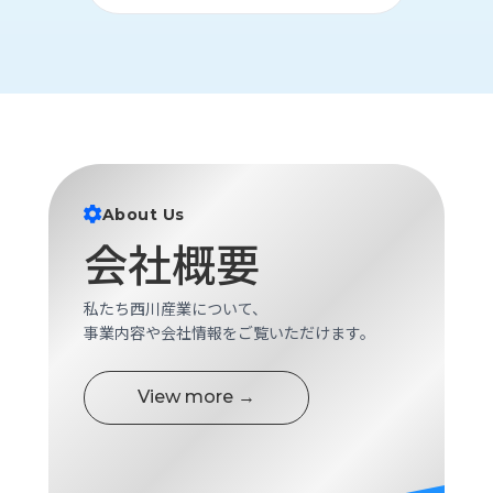
ロ
グ
採
用
情
報
お
メ
About Us
問
ル
会社概要
い
マ
合
ガ
わ
登
私たち西川産業について、
せ
録
事業内容や会社情報をご覧いただけます。
awasangyo_nbc
View more →