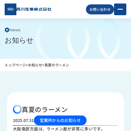
西川
お問い合わせ
産業
株式
会社
News
お知らせ
企
業
情
報
トップページ
>
お知らせ
>
真夏のラーメン
私
た
ち
の
取
り
真夏のラーメン
組
み
2025.07.31
営業所からのお知らせ
商
大阪南部方面は、ラーメン屋が非常に多いです。