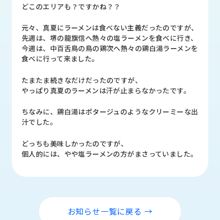
品
どこのエリアも？ですかね？？
情
報
元々、真夏にラーメンは食べない主義だったのですが、
先週は、堺の龍旗信へ熱々の塩ラーメンを食べに行き、
受
今週は、中百舌鳥の鳥の鶏次へ熱々の鶏白湯ラーメンを
注
食べに行って来ました。
事
例
たまたま続きなだけだったのですが、
やっぱり真夏のラーメンは汗が止まらなかったです。
取
扱
ちなみに、鶏白湯はポタージュのようなクリーミーな出
メ
汁でした。
ー
カ
どっちも美味しかったのですが、
ー
個人的には、やや塩ラーメンの方がまさっていました。
お
知
ら
せ/
お知らせ一覧に戻る →
ブ