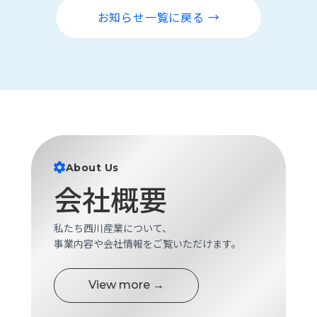
ロ
お知らせ一覧に戻る →
グ
採
用
情
報
お
メ
問
ル
い
マ
About Us
合
ガ
会社概要
わ
登
せ
録
私たち西川産業について、
awasangyo_nbc
事業内容や会社情報をご覧いただけます。
View more →