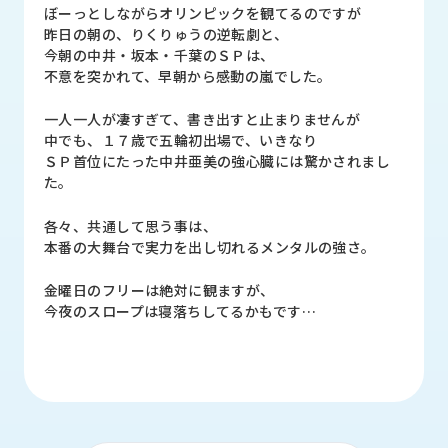
品
ぼーっとしながらオリンピックを観てるのですが
情
昨日の朝の、りくりゅうの逆転劇と、
報
今朝の中井・坂本・千葉のＳＰは、
不意を突かれて、早朝から感動の嵐でした。
受
注
一人一人が凄すぎて、書き出すと止まりませんが
事
中でも、１７歳で五輪初出場で、いきなり
例
ＳＰ首位にたった中井亜美の強心臓には驚かされまし
た。
取
各々、共通して思う事は、
扱
本番の大舞台で実力を出し切れるメンタルの強さ。
メ
ー
カ
金曜日のフリーは絶対に観ますが、
ー
今夜のスロープは寝落ちしてるかもです…
お
知
ら
せ/
ブ