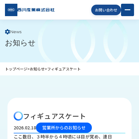
西川
お問い合わせ
産業
株式
会社
News
お知らせ
企
業
情
報
トップページ
>
お知らせ
>
フィギュアスケート
私
た
ち
の
取
り
フィギュアスケート
組
み
2026.02.18
営業所からのお知らせ
商
ここ数日、３時半から４時頃には目が覚め、連日