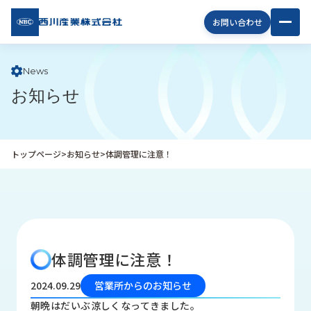
西川
お問い合わせ
産業
株式
会社
News
お知らせ
企
業
情
報
トップページ
>
お知らせ
>
体調管理に注意！
私
た
ち
の
取
り
体調管理に注意！
組
み
2024.09.29
営業所からのお知らせ
商
朝晩はだいぶ涼しくなってきました。