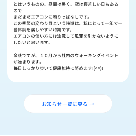
品
とはいうものの、昼間は暑く、夜は寝苦しい日もある
情
ので
報
まだまだエアコンに頼りっぱなしです。
この季節の変わり目という時期は、私にとって一年で一
受
番体調を崩しやすい時期です。
注
エアコンの使い方には注意して風邪を引かないように
事
したいと思います。
例
余談ですが、１０月から社内のウォーキングイベント
が始まります。
取
毎日しっかり歩いて健康維持に努めます!(^^)!
扱
メ
ー
カ
ー
お知らせ一覧に戻る →
お
知
ら
せ/
ブ