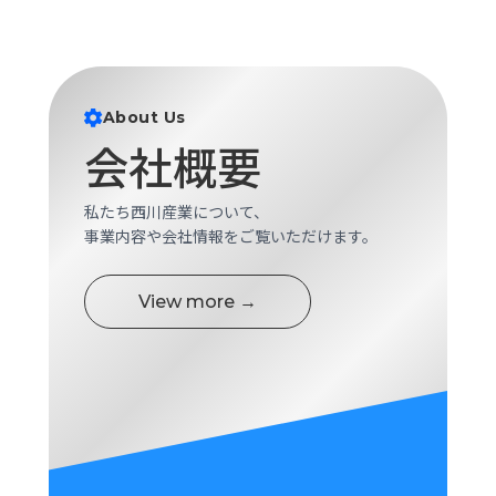
ロ
グ
採
About Us
用
会社概要
情
報
お
メ
私たち西川産業について、
問
ル
事業内容や会社情報をご覧いただけます。
い
マ
合
ガ
View more →
わ
登
せ
録
awasangyo_nbc