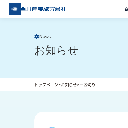
西川
産業
株式
会社
News
ト
お知らせ
ッ
プ
ペ
ー
ジ
トップページ
>
お知らせ
>
一区切り
企
私
受
業
た
注
情
ち
事
報
の
例
取