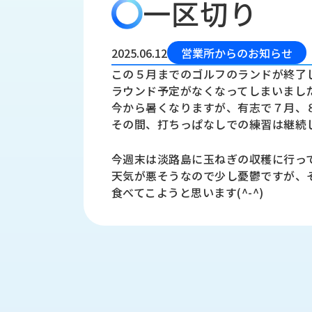
一区切り
会
う
社
れ
り
概
し
組
要
か
2025.06.12
営業所からのお知らせ
っ
経
み
この５月までのゴルフのランドが終了
た
営
ラウンド予定がなくなってしまいまし
受
理
私
今から暑くなりますが、有志で７月、
注
念
た
その間、打ちっぱなしでの練習は継続
ち
拠
の
点
取
今週末は淡路島に玉ねぎの収穫に行っ
取
一
天気が悪そうなので少し憂鬱ですが、
り
扱
覧
食べてこようと思います(^-^)
組
メ
西
み
川
ー
サ
産
ス
業
カ
テ
の
ナ
ー
沿
ビ
革
リ
工