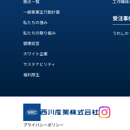
拠点一覧
工作機械の自
ス
納
テ
一般事業主行動計画
期
ム
受注事
機
機
私たちの強み
械
器
情
私たちの取り組み
うれしか
メ
報
カ
健康経営
工
ト
作
ホワイト企業
ロ・
機
制
サステナビリティ
械
御
の
福利厚生
機
自
器
動
化,AI,
IoT
お
知
ら
プライバシーポリシー