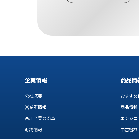
す
定・
す
作
め
業
商
工
品
具
情
環
報
境
エ
機
ン
器・
ジ
工
ニ
場
企業情報
商品情
ア
設
リ
備
ン
会社概要
おすすめ
マ
グ
営業所情報
商品情報
テ
情
ハ
報
西川産業の沿革
エンジニ
ン・
中
FA
財務情報
中古機械
古・
シ
短