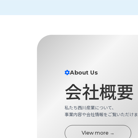
財
テ
作
務
ィ
機
情
械・
福
報
鍛
利
圧
一
厚
機
般
生
械・
事
CAD/CAM
業
主
商
ロ
行
ボ
品
動
About Us
ッ
計
情
ト
会社概要
画
切
報
私
削・
た
ツ
新
私たち西川産業について、
ち
ー
着
事業内容や会社情報をご覧いただけま
の
リ
一
強
ン
覧
み
グ・
View more →
お
測