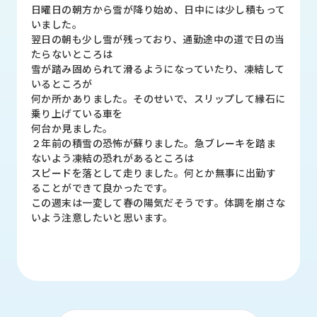
品
日曜日の朝方から雪が降り始め、日中には少し積もって
情
いました。
報
翌日の朝も少し雪が残っており、通勤途中の道で日の当
たらないところは
受
雪が踏み固められて滑るようになっていたり、凍結して
注
いるところが
事
何か所かありました。そのせいで、スリップして縁石に
例
乗り上げている車を
何台か見ました。
２年前の積雪の恐怖が蘇りました。急ブレーキを踏ま
取
ないよう凍結の恐れがあるところは
扱
スピードを落として走りました。何とか無事に出勤す
メ
ることができて良かったです。
ー
この週末は一変して春の陽気だそうです。体調を崩さな
カ
いよう注意したいと思います。
ー
お
知
ら
せ/
ブ