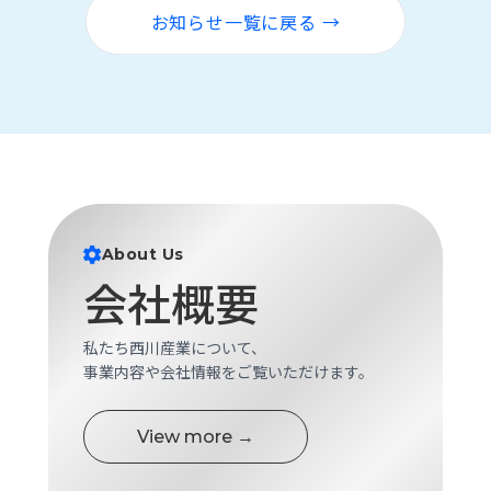
ロ
お知らせ一覧に戻る →
グ
採
用
情
報
お
メ
問
ル
い
マ
About Us
合
ガ
会社概要
わ
登
せ
録
私たち西川産業について、
awasangyo_nbc
事業内容や会社情報をご覧いただけます。
View more →