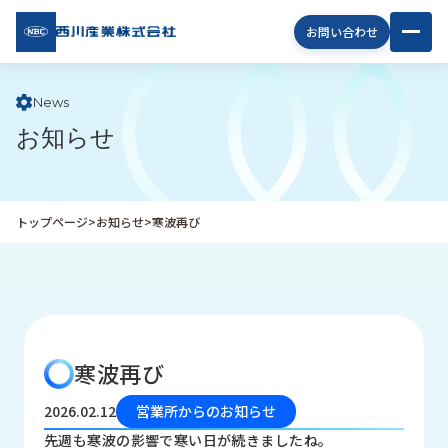
西川
お問い合わせ
産業
株式
会社
News
お知らせ
企
業
情
報
トップページ
>
お知らせ
>
寒波再び
私
た
ち
の
取
り
寒波再び
組
み
2026.02.12
営業所からのお知らせ
商
先週も寒波の影響で寒い日が続きましたね。