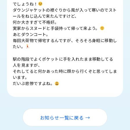
品
でしょうね！
情
ダウンジャケットの襟ぐりから風が入って寒いのでスト
報
ールをねじ込んで来たんですけど、
何か大きすぎて不格好。
受
実家からスヌードと手袋持って帰って来よう。
注
あとダウンコート。
事
毎回大荷物で帰宅するんですが、そろそろ身軽に移動し
例
たい。
駅の階段でよくポケットに手を入れたまま移動してる
取
人を見ますが、
扱
それしてると何かあった時に顔から行くぞと思ってしま
メ
います。
ー
だいぶ悲惨ですよね。
カ
ー
お
知
ら
お知らせ一覧に戻る →
せ/
ブ