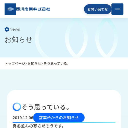
西川
お問い合わせ
産業
株式
会社
News
お知らせ
企
業
情
報
トップページ
>
お知らせ
>
そう思っている。
私
た
ち
の
取
り
そう思っている。
組
み
2019.12.06
営業所からのお知らせ
商
真冬並みの寒さだそうです。