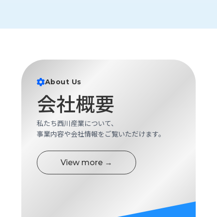
ロ
グ
採
用
情
報
About Us
お
メ
会社概要
問
ル
い
マ
合
ガ
私たち西川産業について、
わ
登
事業内容や会社情報をご覧いただけます。
せ
録
awasangyo_nbc
View more →