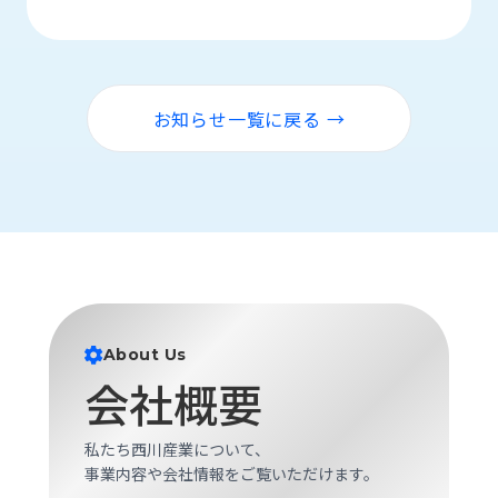
ロ
グ
採
お知らせ一覧に戻る →
用
情
報
お
メ
問
ル
い
マ
合
ガ
わ
登
せ
録
About Us
awasangyo_nbc
会社概要
私たち西川産業について、
事業内容や会社情報をご覧いただけます。