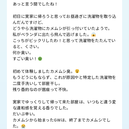
品
あっと言う間でしたね！
情
報
初日に実家に帰ろうと思ってお昼過ぎに洗濯物を取り込
んだんですけど、
受
どうやら洗濯物にカメムシが引っ付いていたようで。
注
私がベランダに出たら飛んで逃げました。
事
こっちがビックリしたわ！と思って洗濯物をたたんでい
例
ると、くさい。
何か臭い。
すごい臭い！
取
扱
初めて体験しましたカメムシ臭。
メ
もうどうにもならず、これが原因やと特定した洗濯物を
ー
二度手洗いして部屋干し。
カ
残り香的なのが居座って不快。
ー
実家でゆっくりして帰って来た部屋は、いつもと違う変
お
な違和感を覚える香りでした。
知
だいぶ辛い。
ら
カメムシから始まったGWは、終了までカメムシでし
せ/
た。
ブ