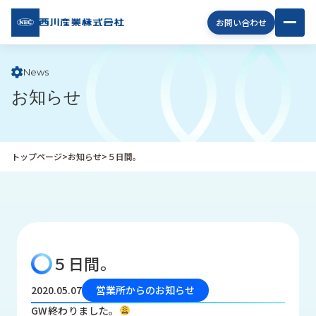
西川
お問い合わせ
産業
株式
会社
News
お知らせ
企
業
情
報
トップページ
>
お知らせ
>
５日間。
私
た
ち
の
取
り
５日間。
組
み
2020.05.07
営業所からのお知らせ
商
GW終わりました。