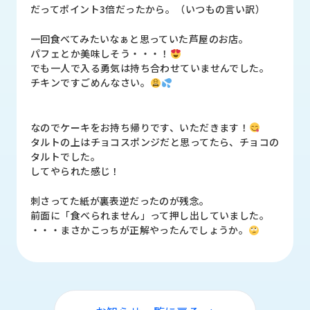
品
だってポイント3倍だったから。（いつもの言い訳）
情
報
一回食べてみたいなぁと思っていた芦屋のお店。
パフェとか美味しそう・・・！
受
でも一人で入る勇気は持ち合わせていませんでした。
注
チキンですごめんなさい。
事
例
なのでケーキをお持ち帰りです、いただきます！
タルトの上はチョコスポンジだと思ってたら、チョコの
取
タルトでした。
扱
してやられた感じ！
メ
ー
カ
刺さってた紙が裏表逆だったのが残念。
ー
前面に「食べられません」って押し出していました。
・・・まさかこっちが正解やったんでしょうか。
お
知
ら
せ/
ブ