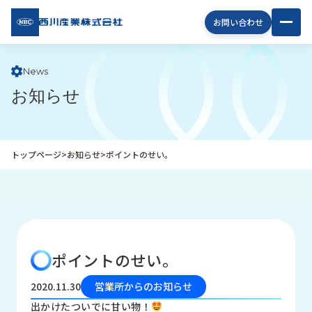
西川
お問い合わせ
産業
株式
会社
News
お知らせ
企
業
情
報
トップページ
>
お知らせ
>
ポイントのせい。
私
た
ち
の
取
り
ポイントのせい。
組
み
2020.11.30
営業所からのお知らせ
商
出かけたついでに甘い物！