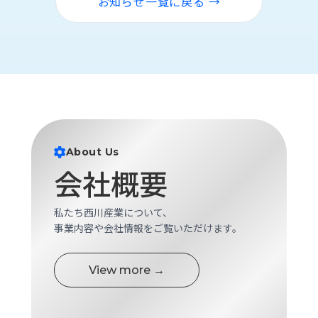
お知らせ一覧に戻る →
ロ
グ
採
用
情
報
お
メ
問
ル
About Us
い
マ
会社概要
合
ガ
わ
登
せ
録
私たち西川産業について、
事業内容や会社情報をご覧いただけます。
awasangyo_nbc
View more →