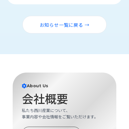
ロ
グ
お知らせ一覧に戻る →
採
用
情
報
お
メ
問
ル
い
マ
合
ガ
わ
登
せ
録
About Us
会社概要
awasangyo_nbc
私たち西川産業について、
事業内容や会社情報をご覧いただけます。