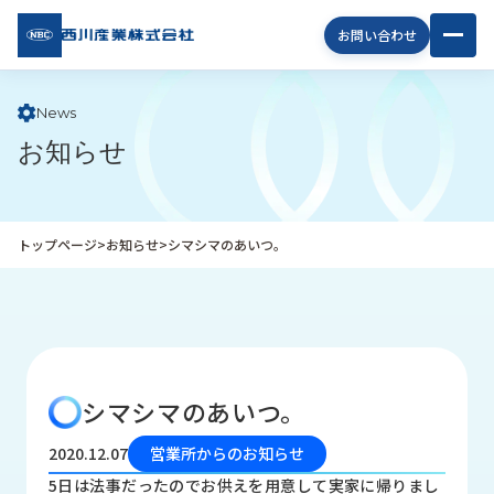
西川
お問い合わせ
産業
株式
会社
News
お知らせ
企
業
情
報
トップページ
>
お知らせ
>
シマシマのあいつ。
私
た
ち
の
取
り
シマシマのあいつ。
組
み
2020.12.07
営業所からのお知らせ
商
5日は法事だったのでお供えを用意して実家に帰りまし