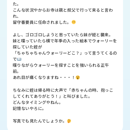
品
た。
情
こんな状況やからお寺は親と叔父で行って来ると言わ
報
れ、
留守番要員に任命されました。
受
注
よし、ゴロゴロしようと思っていたら妹が姪と襲来。
事
妹と喋っていたら横で年季の入った絵本でウォーリーを
例
探していた姪が
「ちゃちゃちゃんウォーリーどこ？」って言うてくるの
で
取
喋りながらウォーリーを探すことを強いられる正午
扱
前。
メ
あれ目が痛くなりますね・・・！
ー
カ
ちなみに姪は帰る時に大声で「赤ちゃんの時、抱っこ
ー
してくれてありがとう！」と叫びました。
どんなタイミングやねん。
お
記憶ないやろに。
知
ら
写真でも見たんでしょうか。
せ/
ブ