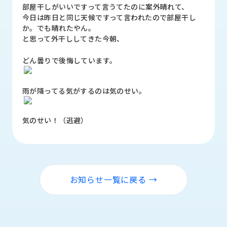
品
部屋干しがいいですって言うてたのに案外晴れて、
情
今日は昨日と同じ天候ですって言われたので部屋干し
報
か。でも晴れたやん。
と思って外干ししてきた今朝、
受
注
どん曇りで後悔しています。
事
例
雨が降ってる気がするのは気のせい。
取
扱
気のせい！（逃避）
メ
ー
カ
ー
お知らせ一覧に戻る →
お
知
ら
せ/
ブ