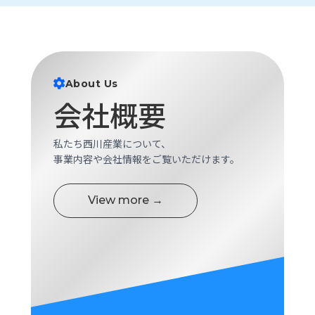
ロ
グ
採
用
About Us
情
会社概要
報
お
メ
私たち西川産業について、
問
ル
事業内容や会社情報をご覧いただけます。
い
マ
合
ガ
わ
登
View more →
せ
録
awasangyo_nbc