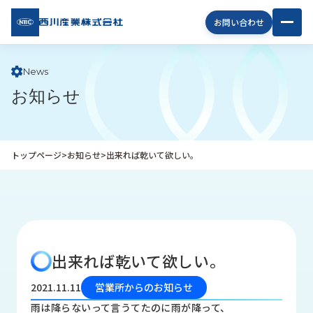
西川
お問い合わせ
産業
株式
会社
News
お知らせ
企
業
情
報
トップページ
>
お知らせ
>
出来れば乾いて欲しい。
私
た
ち
の
取
り
出来れば乾いて欲しい。
組
み
2021.11.11
営業所からのお知らせ
商
雨は降らないって言うてたのに雨が降って、