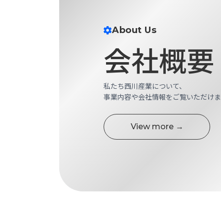
す
定・
す
作
め
About Us
業
商
工
会社概要
品
具
情
環
報
境
エ
私たち西川産業について、
機
ン
事業内容や会社情報をご覧いただけま
器・
ジ
工
ニ
場
View more →
ア
設
リ
備
ン
マ
グ
テ
情
ハ
報
ン・
中
FA
古・
シ
短