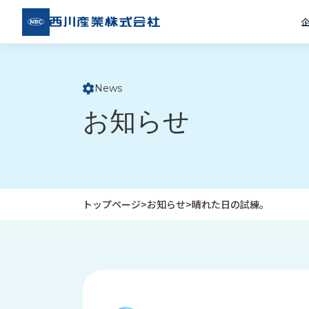
西川
産業
株式
会社
News
ト
お知らせ
ッ
プ
ペ
ー
ジ
トップページ
>
お知らせ
>
晴れた日の試練。
企
私
受
業
た
注
情
ち
事
報
の
例
取