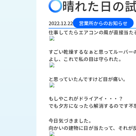
晴れた日の
会
う
社
れ
り
概
し
組
要
か
2022.12.22
営業所からのお知らせ
っ
経
み
仕事してたらエアコンの風が直接当た
た
営
受
理
私
注
念
た
すごい乾燥するなぁと思ってルーバー
ち
よし、これで私の目は守られた。
拠
の
点
取
取
一
り
扱
と思っていたんですけど目が痛い。
覧
組
メ
西
み
川
もしやこれがドライアイ・・・？
ー
サ
産
でも夕方になったら解消するのです不
ス
業
カ
テ
の
ナ
ー
今日気づきました。
沿
ビ
向かいの建物に日が当たって、それが
革
リ
工