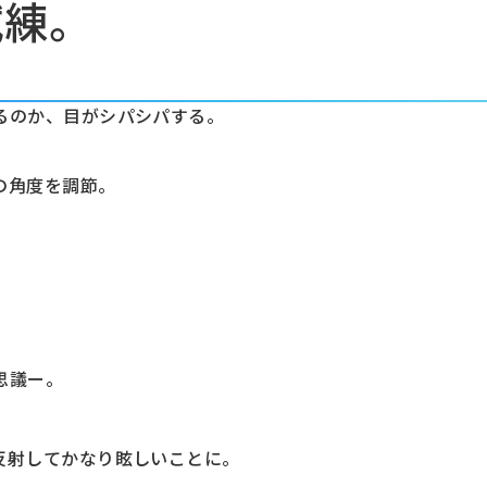
試練。
るのか、目がシパシパする。
の角度を調節。
思議ー。
反射してかなり眩しいことに。