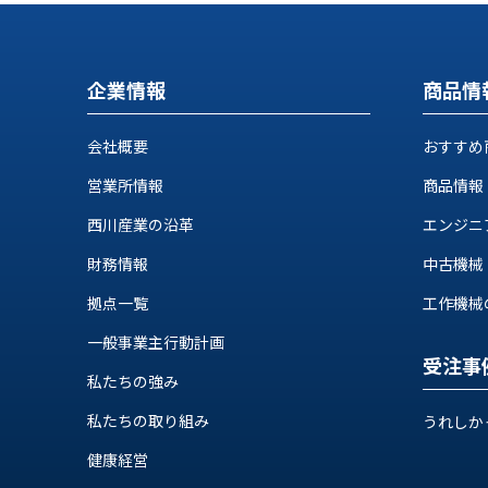
ス
納
テ
期
ム
機
機
企業情報
商品情
械
器
情
メ
報
会社概要
おすすめ
カ
工
ト
営業所情報
商品情報
作
ロ・
機
西川産業の沿革
エンジニ
制
械
御
財務情報
中古機械
の
機
自
拠点一覧
工作機械の自
器
動
化,AI,
一般事業主行動計画
受注事
IoT
お
私たちの強み
知
私たちの取り組み
うれしか
ら
健康経営