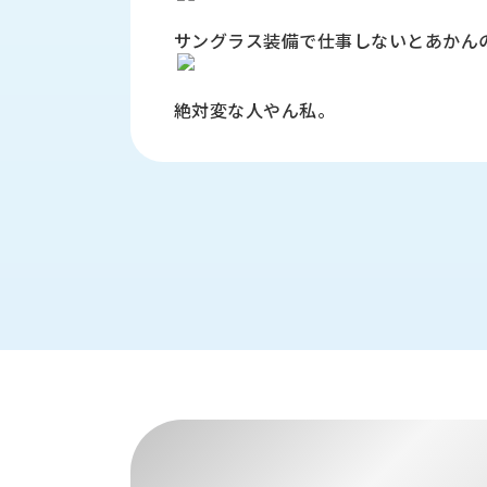
財
テ
作
務
ィ
機
サングラス装備で仕事しないとあかん
情
械・
福
報
鍛
利
絶対変な人やん私。
圧
一
厚
機
般
生
械・
事
CAD/CAM
業
主
商
ロ
行
ボ
品
動
ッ
計
情
ト
画
切
報
私
削・
た
ツ
新
ち
ー
着
の
リ
一
強
ン
覧
み
グ・
お
測