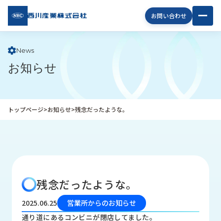
西川
お問い合わせ
産業
株式
会社
News
お知らせ
企
業
情
報
トップページ
>
お知らせ
>
残念だったような。
私
た
ち
の
取
り
残念だったような。
組
み
2025.06.25
営業所からのお知らせ
商
通り道にあるコンビニが閉店してました。