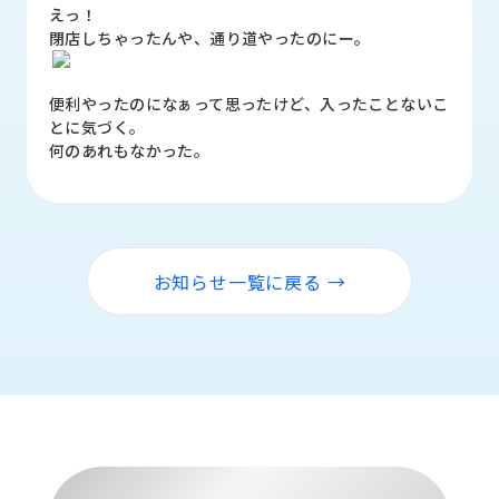
品
えっ！
情
閉店しちゃったんや、通り道やったのにー。
報
便利やったのになぁって思ったけど、入ったことないこ
受
とに気づく。
注
何のあれもなかった。
事
例
取
扱
メ
お知らせ一覧に戻る →
ー
カ
ー
お
知
ら
せ/
ブ