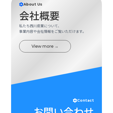
ロ
About Us
グ
会社概要
採
私たち西川産業について、
用
事業内容や会社情報をご覧いただけます。
情
報
View more →
お
メ
問
ル
い
マ
合
ガ
わ
登
せ
録
awasangyo_nbc
Contact
お問い合わせ