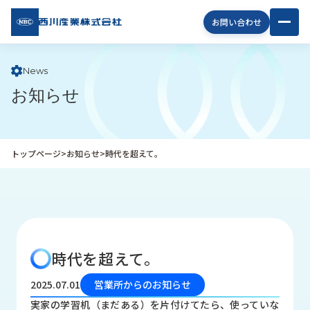
西川
お問い合わせ
産業
株式
会社
News
お知らせ
企
業
情
報
トップページ
>
お知らせ
>
時代を超えて。
私
た
ち
の
取
り
時代を超えて。
組
み
2025.07.01
営業所からのお知らせ
商
実家の学習机（まだある）を片付けてたら、使っていな