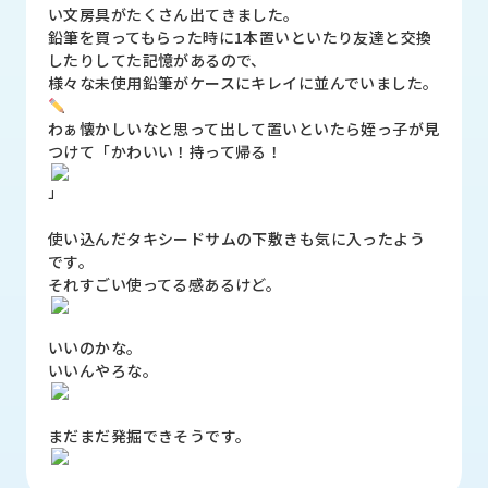
品
い文房具がたくさん出てきました。
情
鉛筆を買ってもらった時に1本置いといたり友達と交換
報
したりしてた記憶があるので、
様々な未使用鉛筆がケースにキレイに並んでいました。
受
注
わぁ懐かしいなと思って出して置いといたら姪っ子が見
事
つけて「かわいい！持って帰る！
例
」
取
使い込んだタキシードサムの下敷きも気に入ったよう
扱
です。
メ
それすごい使ってる感あるけど。
ー
カ
ー
いいのかな。
いいんやろな。
お
知
ら
まだまだ発掘できそうです。
せ/
ブ