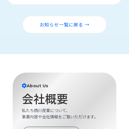
ロ
グ
お知らせ一覧に戻る →
採
用
情
報
お
メ
問
ル
い
マ
合
ガ
わ
登
せ
録
About Us
会社概要
awasangyo_nbc
私たち西川産業について、
事業内容や会社情報をご覧いただけます。