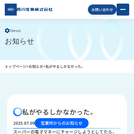
西川
お問い合わせ
産業
株式
会社
News
お知らせ
企
業
情
報
トップページ
>
お知らせ
>
私がやるしかなかった。
私
た
ち
の
取
り
私がやるしかなかった。
組
み
2025.07.09
営業所からのお知らせ
商
スーパーの電子マネーにチャージしようとしてたら、