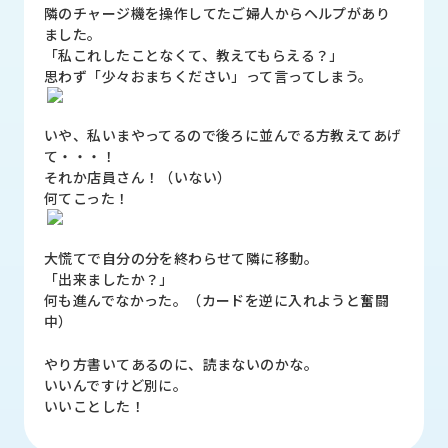
品
隣のチャージ機を操作してたご婦人からヘルプがあり
情
ました。
報
「私これしたことなくて、教えてもらえる？」
思わず「少々おまちください」って言ってしまう。
受
注
いや、私いまやってるので後ろに並んでる方教えてあげ
事
て・・・！
例
それか店員さん！（いない）
何てこった！
取
扱
メ
大慌てで自分の分を終わらせて隣に移動。
ー
「出来ましたか？」
カ
何も進んでなかった。（カードを逆に入れようと奮闘
ー
中）
お
やり方書いてあるのに、読まないのかな。
知
いいんですけど別に。
ら
いいことした！
せ/
ブ