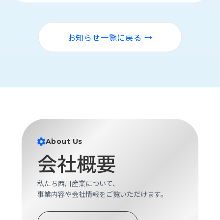
ロ
グ
お知らせ一覧に戻る →
採
用
情
報
お
メ
問
ル
い
マ
合
ガ
わ
登
About Us
せ
録
会社概要
awasangyo_nbc
私たち西川産業について、
事業内容や会社情報をご覧いただけます。