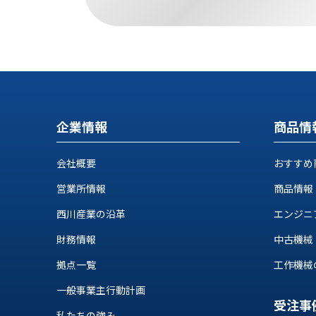
ス
納
テ
期
ム
機
機
械
器
情
メ
報
カ
工
ト
企業情報
商品情
作
ロ・
機
制
械
会社概要
おすすめ
御
の
機
営業所情報
商品情報
自
器
動
西川産業の沿革
エンジニ
化,AI,
IoT
財務情報
中古機械
お
拠点一覧
工作機械の自
知
ら
一般事業主行動計画
受注事
私たちの強み