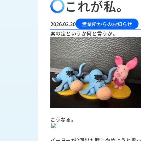
これが私。
会
う
社
れ
り
概
し
組
要
か
2026.02.20
営業所からのお知らせ
っ
経
み
案の定というか何と言うか。
た
営
受
理
私
注
念
た
ち
拠
の
点
取
取
一
り
扱
覧
組
メ
西
み
川
ー
サ
産
ス
業
カ
テ
こうなる。
の
ナ
ー
沿
ビ
革
リ
工
イーヨーが2回出た時にやめようと思