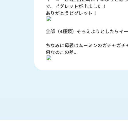
財
テ
作
で、ピグレットが出ました！
務
ィ
機
ありがとうピグレット！
情
械・
福
報
鍛
利
圧
一
全部（4種類）そろえようとしたらイー
厚
機
般
生
械・
事
ちなみに母親はムーミンのガチャガチ
CAD/CAM
業
何なのこの差。
主
商
ロ
行
ボ
品
動
ッ
計
情
ト
画
切
報
私
削・
た
ツ
新
ち
ー
着
の
リ
一
強
ン
覧
み
グ・
お
測