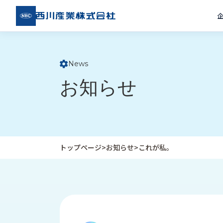
西川
産業
株式
会社
News
ト
お知らせ
ッ
プ
ペ
ー
ジ
トップページ
>
お知らせ
>
これが私。
企
私
受
業
た
注
情
ち
事
報
の
例
取