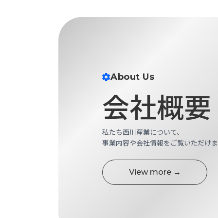
す
定・
す
作
め
業
商
工
品
具
情
環
報
About Us
境
エ
機
会社概要
ン
器・
ジ
工
ニ
場
ア
設
私たち西川産業について、
リ
備
事業内容や会社情報をご覧いただけま
ン
マ
グ
テ
情
View more →
ハ
報
ン・
中
FA
古・
シ
短