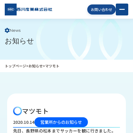
西川
お問い合わせ
産業
株式
会社
News
お知らせ
企
業
情
報
トップページ
>
お知らせ
>
マツモト
私
た
ち
の
取
り
マツモト
組
み
2020.10.14
営業所からのお知らせ
商
先日、長野県の松本までサッカーを観に行きました。