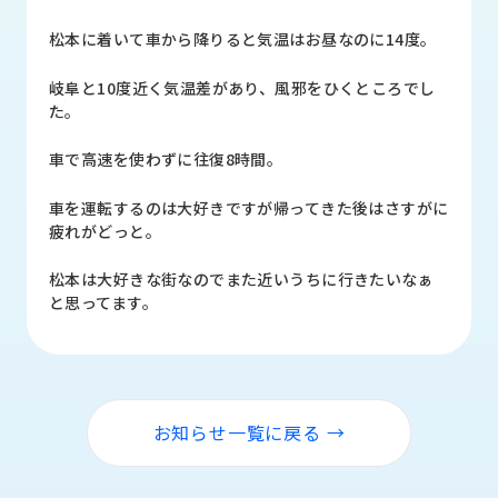
品
情
松本に着いて車から降りると気温はお昼なのに14度。
報
岐阜と10度近く気温差があり、風邪をひくところでし
受
た。
注
事
車で高速を使わずに往復8時間。
例
車を運転するのは大好きですが帰ってきた後はさすがに
取
疲れがどっと。
扱
メ
松本は大好きな街なのでまた近いうちに行きたいなぁ
ー
と思ってます。
カ
ー
お
知
お知らせ一覧に戻る →
ら
せ/
ブ