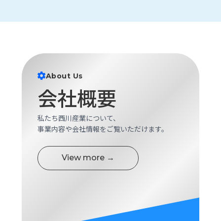
ロ
グ
採
用
情
About Us
報
会社概要
お
メ
問
ル
い
マ
私たち西川産業について、
合
ガ
事業内容や会社情報をご覧いただけます。
わ
登
せ
録
View more →
awasangyo_nbc