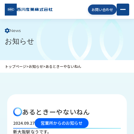
西川
お問い合わせ
産業
株式
会社
News
お知らせ
企
業
情
報
トップページ
>
お知らせ
>
あるときーやないねん
私
た
ち
の
取
り
あるときーやないねん
組
み
2024.09.27
営業所からのお知らせ
商
新大阪駅なうです。