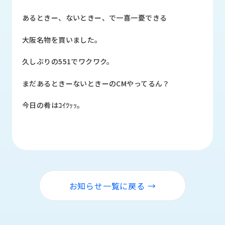
品
情
あるときー、ないときー、で一喜一憂できる
報
大阪名物を買いました。
受
注
久しぶりの551でワクワク。
事
例
まだあるときーないときーのCMやってるん？
取
今日の肴はｺｲﾂｯｯ。
扱
メ
ー
カ
ー
お
お知らせ一覧に戻る →
知
ら
せ/
ブ