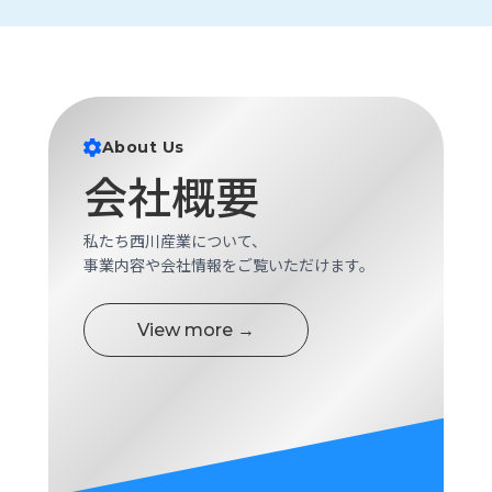
ロ
グ
採
用
About Us
情
報
会社概要
お
メ
問
ル
私たち西川産業について、
い
マ
事業内容や会社情報をご覧いただけます。
合
ガ
わ
登
せ
録
View more →
awasangyo_nbc