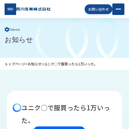
西川
お問い合わせ
産業
株式
会社
News
お知らせ
企
業
情
報
トップページ
>
お知らせ
>
ユニク◯で服買ったら1万いった。
私
た
ち
の
取
り
ユニク◯で服買ったら1万いっ
組
み
た。
商