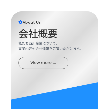
ロ
グ
About Us
採
用
会社概要
情
報
私たち西川産業について、
お
メ
事業内容や会社情報をご覧いただけます。
問
ル
い
マ
合
ガ
View more →
わ
登
せ
録
awasangyo_nbc