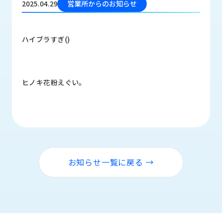
2025.04.29
営業所からのお知らせ
品
情
報
ハイブラすぎ()
受
注
事
例
ヒノキ花粉えぐい。
取
扱
メ
ー
カ
ー
お知らせ一覧に戻る →
お
知
ら
せ/
ブ