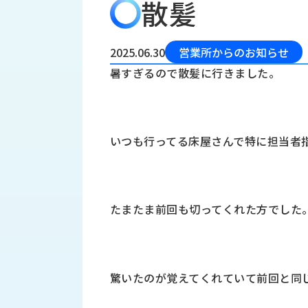
散髪
会
う
社
れ
り
概
し
組
要
か
2025.06.30
営業所からのお知らせ
っ
経
み
暑すぎるので散髪に行きました。
た
営
受
理
私
注
念
た
ち
拠
いつも行ってる床屋さんで特に担当者
の
点
取
取
一
り
扱
覧
組
メ
西
み
たまたま前回も切ってくれた方でした
川
ー
サ
産
ス
業
カ
テ
の
ナ
ー
驚いたのが覚えてくれていて前回と同
沿
ビ
革
リ
工