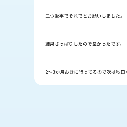
財
テ
作
務
ィ
機
情
二つ返事でそれでとお願いしました。
械・
福
報
鍛
利
圧
一
厚
機
般
生
械・
事
結果さっぱりしたので良かったです。
CAD/CAM
業
主
商
ロ
行
ボ
品
動
ッ
2～3か月おきに行ってるので次は秋口
計
情
ト
画
切
報
私
削・
た
ツ
新
ち
ー
着
の
リ
一
強
ン
覧
み
グ・
お
測