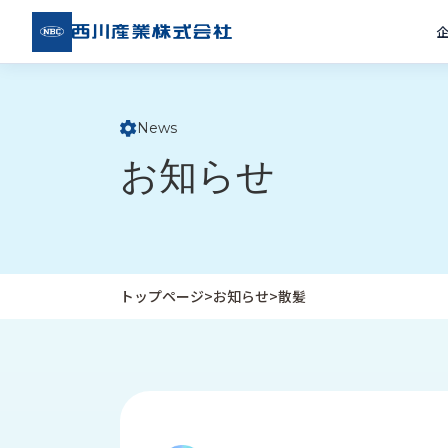
西川
産業
株式
会社
News
ト
お知らせ
ッ
プ
ペ
ー
ジ
トップページ
>
お知らせ
>
散髪
企
私
受
業
た
注
情
ち
事
報
の
例
取