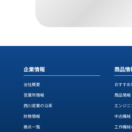
ス
納
テ
期
ム
機
機
械
器
情
メ
報
カ
工
ト
作
ロ・
機
制
械
企業情報
商品情
御
の
機
自
器
会社概要
おすすめ
動
化,AI,
営業所情報
商品情報
IoT
お
西川産業の沿革
エンジニ
知
財務情報
中古機械
ら
拠点一覧
工作機械の自