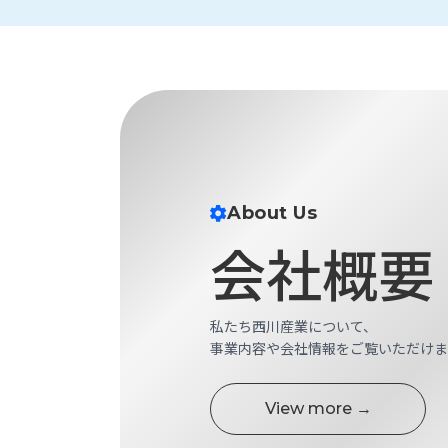
す
定・
す
作
め
業
商
工
品
具
情
環
報
境
エ
機
ン
器・
About Us
ジ
工
ニ
会社概要
場
ア
設
リ
備
ン
マ
私たち西川産業について、
グ
テ
事業内容や会社情報をご覧いただけま
情
ハ
報
ン・
中
View more →
FA
古・
シ
短