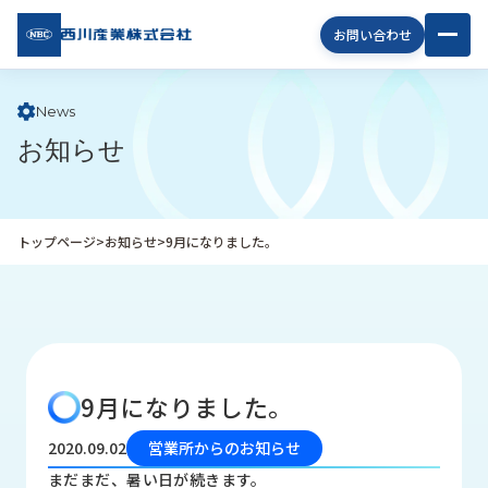
西川
お問い合わせ
産業
株式
会社
News
お知らせ
企
業
情
報
トップページ
>
お知らせ
>
9月になりました。
私
た
ち
の
取
り
9月になりました。
組
み
2020.09.02
営業所からのお知らせ
商
まだまだ、暑い日が続きます。