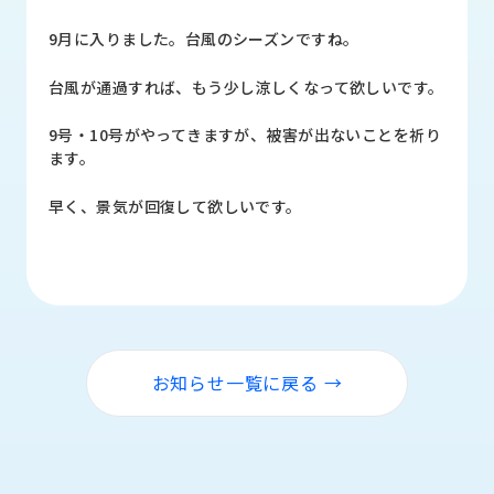
品
情
9月に入りました。台風のシーズンですね。
報
台風が通過すれば、もう少し涼しくなって欲しいです。
受
注
9号・10号がやってきますが、被害が出ないことを祈り
事
ます。
例
早く、景気が回復して欲しいです。
取
扱
メ
ー
カ
ー
お知らせ一覧に戻る →
お
知
ら
せ/
ブ