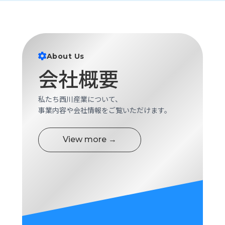
ロ
グ
採
About Us
用
情
会社概要
報
お
メ
私たち西川産業について、
問
ル
事業内容や会社情報をご覧いただけます。
い
マ
合
ガ
わ
登
View more →
せ
録
awasangyo_nbc