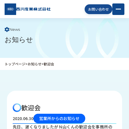
西川
お問い合わせ
産業
株式
会社
News
お知らせ
企
業
情
報
トップページ
>
お知らせ
>
歓迎会
私
た
ち
の
取
り
歓迎会
組
み
2020.06.30
営業所からのお知らせ
商
先日、遅くなりましたがＮ山くんの歓迎会を事務所の