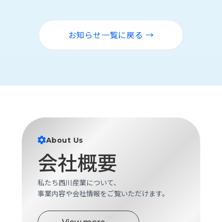
ロ
グ
お知らせ一覧に戻る →
採
用
情
報
お
メ
問
ル
い
マ
合
ガ
わ
登
About Us
せ
録
会社概要
awasangyo_nbc
私たち西川産業について、
事業内容や会社情報をご覧いただけます。