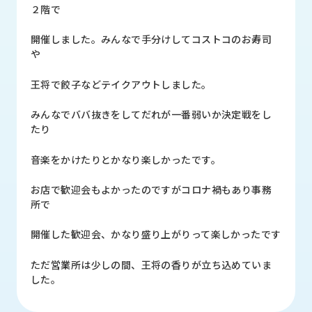
品
２階で
情
報
開催しました。みんなで手分けしてコストコのお寿司
や
受
注
王将で餃子などテイクアウトしました。
事
例
みんなでババ抜きをしてだれが一番弱いか決定戦をし
たり
取
扱
音楽をかけたりとかなり楽しかったです。
メ
ー
お店で歓迎会もよかったのですがコロナ禍もあり事務
カ
所で
ー
開催した歓迎会、かなり盛り上がりって楽しかったです
お
知
ただ営業所は少しの間、王将の香りが立ち込めていま
ら
した。
せ/
ブ