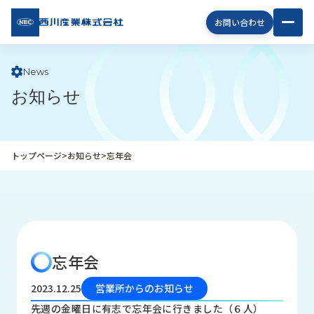
西川
お問い合わせ
産業
株式
会社
News
お知らせ
企
業
情
報
トップページ
>
お知らせ
>
忘年会
私
た
ち
の
取
り
忘年会
組
み
2023.12.25
営業所からのお知らせ
商
先週の金曜日に有志で忘年会に行きました（６人）