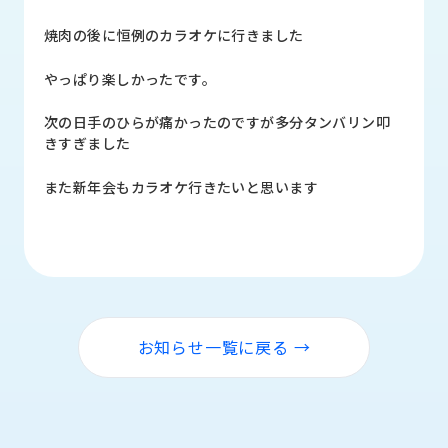
品
情
焼肉の後に恒例のカラオケに行きました
報
やっぱり楽しかったです。
受
注
次の日手のひらが痛かったのですが多分タンバリン叩
事
きすぎました
例
また新年会もカラオケ行きたいと思います
取
扱
メ
ー
カ
ー
お知らせ一覧に戻る →
お
知
ら
せ/
ブ