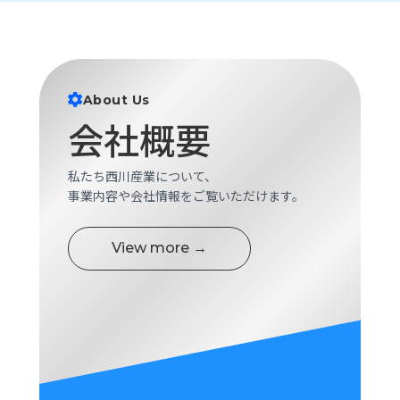
ロ
グ
採
About Us
用
情
会社概要
報
お
メ
私たち西川産業について、
問
ル
事業内容や会社情報をご覧いただけます。
い
マ
合
ガ
わ
登
View more →
せ
録
awasangyo_nbc