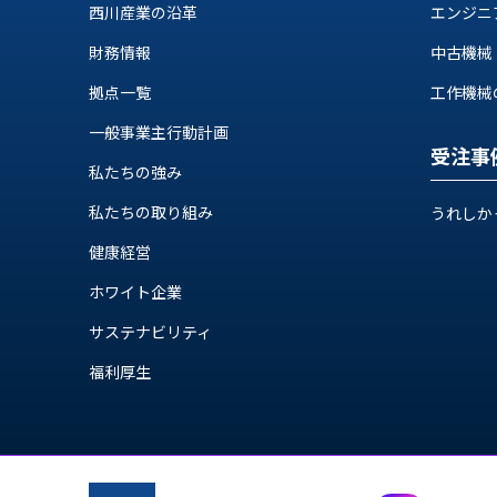
ス
西川産業の沿革
エンジニ
納
テ
期
財務情報
中古機械
ム
機
機
拠点一覧
工作機械の自
械
器
情
一般事業主行動計画
メ
報
受注事
カ
私たちの強み
工
ト
作
私たちの取り組み
ロ・
うれしか
機
制
械
健康経営
御
の
機
ホワイト企業
自
器
動
サステナビリティ
化,AI,
福利厚生
IoT
お
知
ら