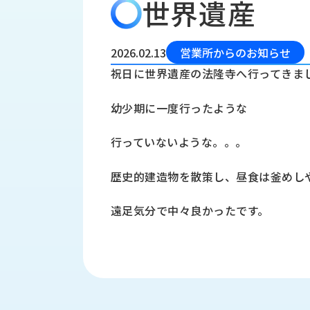
世界遺産
会
う
社
れ
り
概
し
組
要
か
2026.02.13
営業所からのお知らせ
っ
経
み
祝日に世界遺産の法隆寺へ行ってきま
た
営
受
理
私
幼少期に一度行ったような
注
念
た
ち
拠
行っていないような。。。
の
点
取
取
一
歴史的建造物を散策し、昼食は釜めし
り
扱
覧
組
メ
西
み
遠足気分で中々良かったです。
川
ー
サ
産
ス
業
カ
テ
の
ナ
ー
沿
ビ
革
リ
工