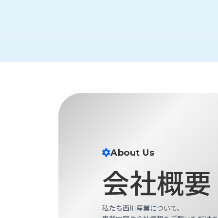
財
テ
作
務
ィ
機
情
械・
福
報
鍛
利
圧
一
厚
機
般
生
械・
事
CAD/CAM
業
主
商
ロ
行
ボ
品
動
ッ
計
情
ト
画
切
報
私
About Us
削・
た
ツ
新
会社概要
ち
ー
着
の
リ
一
強
ン
覧
み
グ・
私たち西川産業について、
お
測