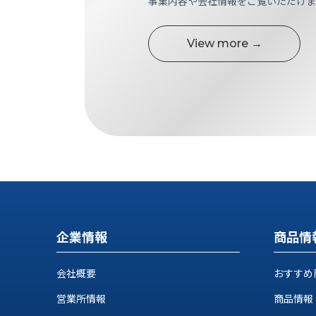
事業内容や会社情報をご覧いただけま
す
定・
す
作
め
View more →
業
商
工
品
具
情
環
報
境
エ
機
ン
器・
ジ
工
ニ
場
ア
設
リ
備
ン
マ
グ
企業情報
商品情
テ
情
ハ
報
会社概要
おすすめ
ン・
中
FA
営業所情報
商品情報
古・
シ
短