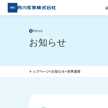
西川
産業
株式
会社
News
ト
お知らせ
ッ
プ
ペ
ー
ジ
トップページ
>
お知らせ
>
世界遺産
企
私
受
業
た
注
情
ち
事
報
の
例
取