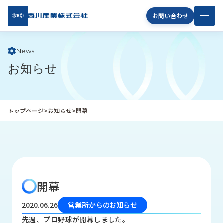
西川
お問い合わせ
産業
株式
会社
News
お知らせ
企
業
情
報
トップページ
>
お知らせ
>
開幕
私
た
ち
の
取
り
開幕
組
み
2020.06.26
営業所からのお知らせ
商
先週、プロ野球が開幕しました。