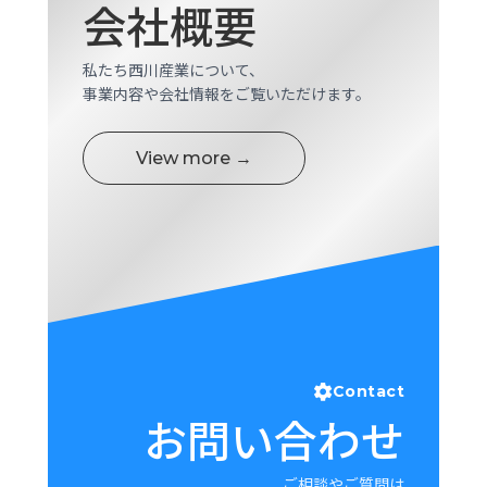
会社概要
ロ
グ
私たち西川産業について、
事業内容や会社情報をご覧いただけます。
採
用
情
View more →
報
お
メ
問
ル
い
マ
合
ガ
わ
登
せ
録
awasangyo_nbc
Contact
お問い合わせ
ご相談やご質問は