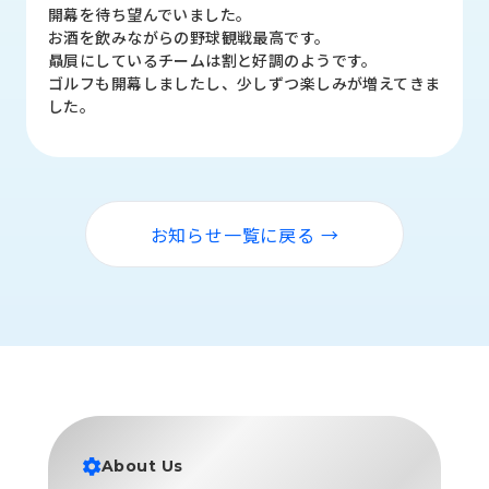
品
開幕を待ち望んでいました。
情
お酒を飲みながらの野球観戦最高です。
報
贔屓にしているチームは割と好調のようです。
ゴルフも開幕しましたし、少しずつ楽しみが増えてきま
受
した。
注
事
例
取
お知らせ一覧に戻る →
扱
メ
ー
カ
ー
お
知
ら
せ/
About Us
ブ