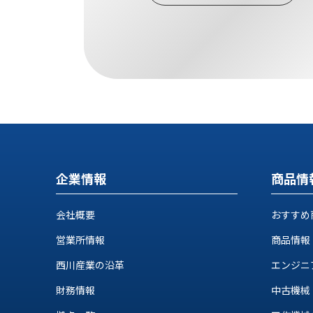
す
定・
す
作
め
業
商
工
品
具
情
環
報
境
エ
機
ン
器・
ジ
工
ニ
場
企業情報
商品情
ア
設
リ
備
ン
会社概要
おすすめ
マ
グ
営業所情報
商品情報
テ
情
ハ
報
西川産業の沿革
エンジニ
ン・
中
FA
財務情報
中古機械
古・
シ
短