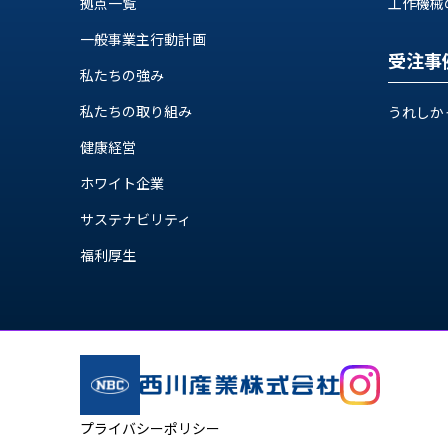
拠点一覧
工作機械の自
ス
納
テ
一般事業主行動計画
期
ム
受注事
機
機
私たちの強み
械
器
情
私たちの取り組み
うれしか
メ
報
健康経営
カ
工
ト
作
ホワイト企業
ロ・
機
制
サステナビリティ
械
御
の
福利厚生
機
自
器
動
化,AI,
IoT
お
知
ら
プライバシーポリシー