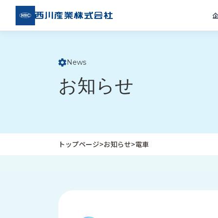
西川
産業
株式
会社
News
ト
お知らせ
ッ
プ
ペ
ー
ジ
トップページ
>
お知らせ
>
電車
企
私
受
業
た
注
情
ち
事
報
の
例
取