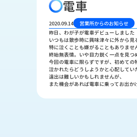
電車
会
う
社
れ
り
概
し
組
要
か
2020.09.14
営業所からのお知らせ
っ
経
み
昨日、わが子が電車デビューしました
た
営
いつもは散歩時に興味津々に外から見
受
理
私
特に泣くことも嫌がることもありませ
注
念
た
終始無表情。いや目力鋭く一点を見つ
ち
拠
今回の電車に限らずですが、初めての
の
点
取
泣かれたらどうしようかと心配してい
取
一
遠出は難しいかもしれませんが、
り
扱
覧
また機会があれば電車に乗ってお出か
組
メ
西
み
川
ー
サ
産
ス
業
カ
テ
の
ナ
ー
沿
ビ
革
リ
工