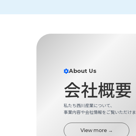
財
テ
作
務
ィ
機
情
械・
福
報
鍛
利
圧
一
厚
機
般
生
械・
事
CAD/CAM
業
主
商
ロ
行
ボ
品
About Us
動
ッ
計
情
ト
会社概要
画
切
報
私
削・
た
ツ
新
私たち西川産業について、
ち
ー
着
事業内容や会社情報をご覧いただけま
の
リ
一
強
ン
覧
み
グ・
View more →
お
測