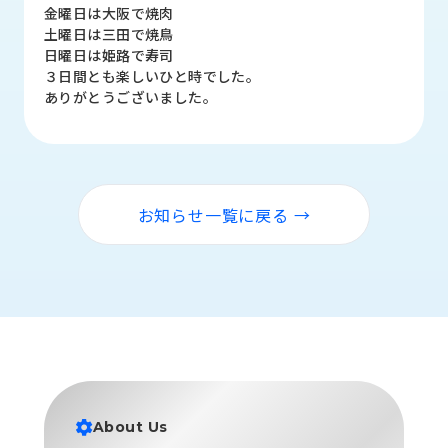
品
金曜日は大阪で焼肉
情
土曜日は三田で焼鳥
報
日曜日は姫路で寿司
３日間とも楽しいひと時でした。
受
ありがとうございました。
注
事
例
取
お知らせ一覧に戻る →
扱
メ
ー
カ
ー
お
知
ら
せ/
About Us
ブ