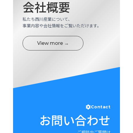
会社概要
ロ
グ
私たち西川産業について、
事業内容や会社情報をご覧いただけます。
採
用
情
View more →
報
お
メ
問
ル
い
マ
合
ガ
わ
登
せ
録
awasangyo_nbc
Contact
お問い合わせ
ご相談やご質問は