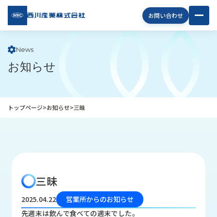
西川
お問い合わせ
産業
株式
会社
News
お知らせ
企
業
情
報
トップページ
>
お知らせ
>
三昧
私
た
ち
の
取
り
三昧
組
み
2025.04.22
営業所からのお知らせ
商
先週末は飲んで食べての週末でした。