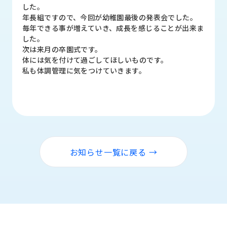
品
した。
情
年長組ですので、今回が幼稚園最後の発表会でした。
報
毎年できる事が増えていき、成長を感じることが出来ま
した。
受
次は来月の卒園式です。
注
体には気を付けて過ごしてほしいものです。
事
私も体調管理に気をつけていきます。
例
取
扱
メ
ー
カ
お知らせ一覧に戻る →
ー
お
知
ら
せ/
ブ