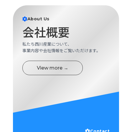
ロ
グ
About Us
会社概要
採
用
情
私たち西川産業について、
報
事業内容や会社情報をご覧いただけます。
お
メ
問
ル
View more →
い
マ
合
ガ
わ
登
せ
録
awasangyo_nbc
Contact