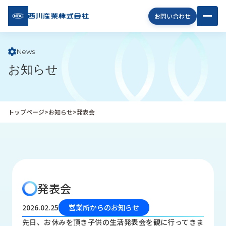
西川
お問い合わせ
産業
株式
会社
News
お知らせ
企
業
情
報
トップページ
>
お知らせ
>
発表会
私
た
ち
の
取
り
発表会
組
み
2026.02.25
営業所からのお知らせ
商
先日、お休みを頂き子供の生活発表会を観に行ってきま