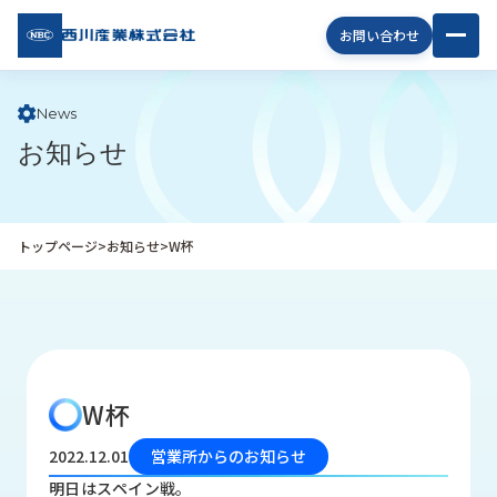
西川
お問い合わせ
産業
株式
会社
News
お知らせ
企
業
情
報
トップページ
>
お知らせ
>
W杯
私
た
ち
の
取
り
W杯
組
み
2022.12.01
営業所からのお知らせ
商
明日はスペイン戦。