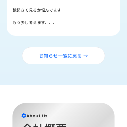
品
情
朝起きて見るか悩んでます
報
もう少し考えます、、、
受
注
事
例
お知らせ一覧に戻る →
取
扱
メ
ー
カ
ー
お
知
ら
About Us
せ/
ブ