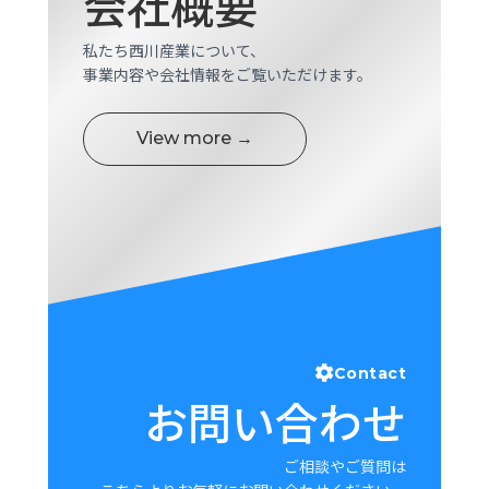
会社概要
ロ
グ
私たち西川産業について、
事業内容や会社情報をご覧いただけます。
採
用
View more →
情
報
お
メ
問
ル
い
マ
合
ガ
わ
登
せ
録
awasangyo_nbc
Contact
お問い合わせ
ご相談やご質問は