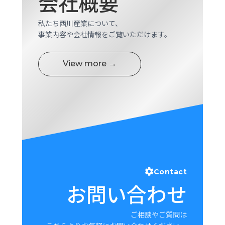
会社概要
ロ
グ
私たち西川産業について、
事業内容や会社情報をご覧いただけます。
採
用
View more →
情
報
お
メ
問
ル
い
マ
合
ガ
わ
登
せ
録
awasangyo_nbc
Contact
お問い合わせ
ご相談やご質問は