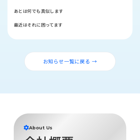
品
情
あとは何でも真似します
報
最近はそれに困ってます
受
注
事
例
お知らせ一覧に戻る →
取
扱
メ
ー
カ
ー
お
知
ら
About Us
せ/
ブ