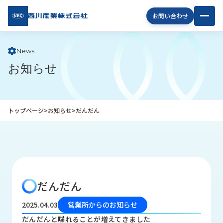
西川
お問い合わせ
産業
株式
会社
News
お知らせ
企
業
情
報
トップページ
>
お知らせ
>
だんだん
私
た
ち
の
取
り
だんだん
組
み
2025.04.03
営業所からのお知らせ
商
だんだんと喋れることが増えてきました