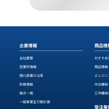
す
定・
す
作
め
業
商
工
品
具
情
環
報
境
エ
機
企業情報
商品情
ン
器・
ジ
工
会社概要
おすすめ
ニ
場
ア
設
営業所情報
商品情報
リ
備
ン
西川産業の沿革
エンジニ
マ
グ
テ
財務情報
中古機械
情
ハ
報
拠点一覧
工作機械の自
ン・
中
FA
一般事業主行動計画
古・
シ
受注事
短