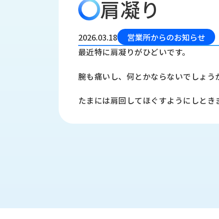
肩凝り
会
う
社
れ
り
概
し
組
要
か
2026.03.18
営業所からのお知らせ
っ
経
み
最近特に肩凝りがひどいです。
た
営
受
理
私
腕も痛いし、何とかならないでしょう
注
念
た
ち
拠
たまには肩回してほぐすようにしとき
の
点
取
取
一
り
扱
覧
組
メ
西
み
川
ー
サ
産
ス
業
カ
テ
の
ナ
ー
沿
ビ
革
リ
工