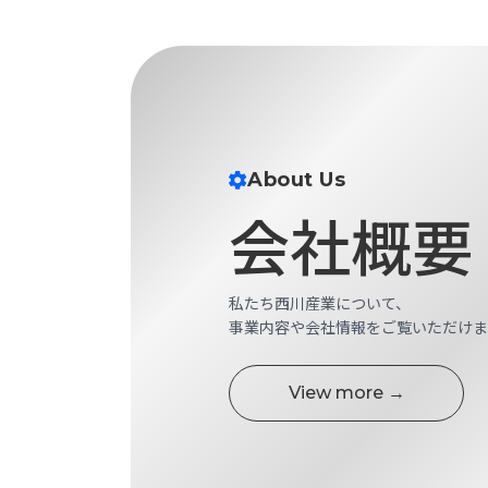
財
テ
作
務
ィ
機
情
械・
福
報
鍛
利
圧
一
厚
機
般
生
械・
事
About Us
CAD/CAM
業
主
商
会社概要
ロ
行
ボ
品
動
ッ
計
情
ト
画
私たち西川産業について、
切
報
事業内容や会社情報をご覧いただけま
私
削・
た
ツ
新
ち
ー
View more →
着
の
リ
一
強
ン
覧
み
グ・
お
測