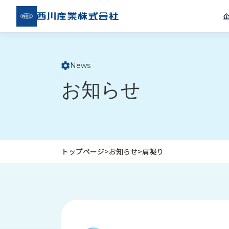
西川
産業
株式
会社
News
ト
お知らせ
ッ
プ
ペ
ー
ジ
トップページ
>
お知らせ
>
肩凝り
企
私
受
業
た
注
情
ち
事
報
の
例
取