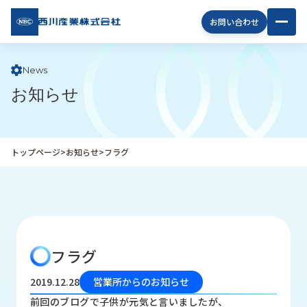
西川
お問い合わせ
産業
株式
会社
News
お知らせ
企
業
情
報
トップページ
>
お知らせ
>
フラグ
私
た
ち
の
取
り
フラグ
組
み
2019.12.28
営業所からのお知らせ
商
前回のブログで子供が元気と言いましたが、