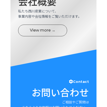
会社概要
ロ
グ
私たち西川産業について、
事業内容や会社情報をご覧いただけます。
採
用
View more →
情
報
お
メ
問
ル
い
マ
合
ガ
わ
登
せ
録
awasangyo_nbc
Contact
お問い合わせ
ご相談やご質問は