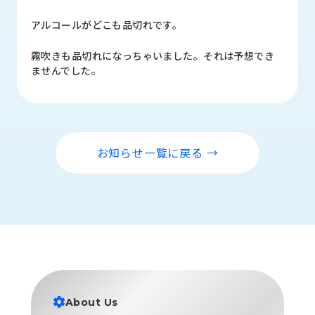
品
情
アルコールがどこも品切れです。
報
霧吹きも品切れになっちゃいました。それは予想でき
受
ませんでした。
注
事
例
取
お知らせ一覧に戻る →
扱
メ
ー
カ
ー
お
知
ら
せ/
About Us
ブ