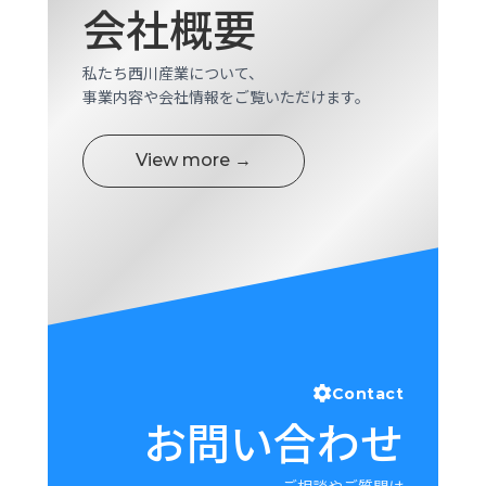
会社概要
ロ
グ
私たち西川産業について、
事業内容や会社情報をご覧いただけます。
採
用
情
View more →
報
お
メ
問
ル
い
マ
合
ガ
わ
登
せ
録
awasangyo_nbc
Contact
お問い合わせ
ご相談やご質問は