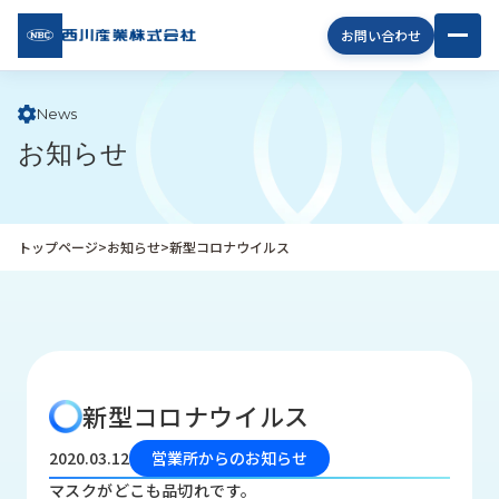
西川
お問い合わせ
産業
株式
会社
News
お知らせ
企
業
情
報
トップページ
>
お知らせ
>
新型コロナウイルス
私
た
ち
の
取
り
新型コロナウイルス
組
み
2020.03.12
営業所からのお知らせ
商
マスクがどこも品切れです。