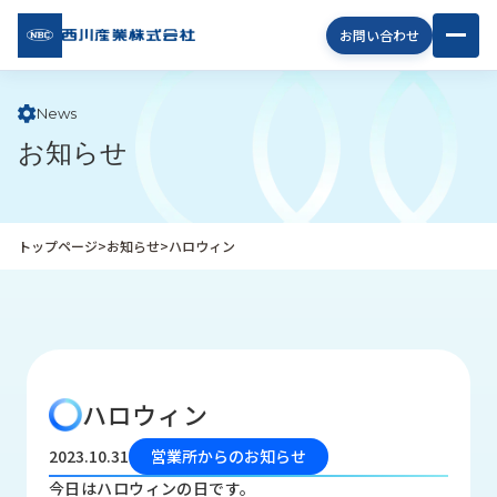
西川
お問い合わせ
産業
株式
会社
News
お知らせ
企
業
情
報
トップページ
>
お知らせ
>
ハロウィン
私
た
ち
の
取
り
ハロウィン
組
み
2023.10.31
営業所からのお知らせ
商
今日はハロウィンの日です。