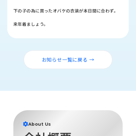
品
情
下の子の為に買ったオバケの衣装が本日間に合わず。
報
来年着ましょう。
受
注
事
例
お知らせ一覧に戻る →
取
扱
メ
ー
カ
ー
お
知
ら
About Us
せ/
ブ