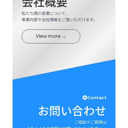
会社概要
ロ
グ
私たち西川産業について、
事業内容や会社情報をご覧いただけます。
採
用
View more →
情
報
お
メ
問
ル
い
マ
合
ガ
わ
登
せ
録
awasangyo_nbc
Contact
お問い合わせ
ご相談やご質問は