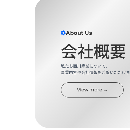
す
定・
す
作
め
業
商
工
品
具
About Us
情
環
会社概要
報
境
エ
機
ン
器・
ジ
私たち西川産業について、
工
ニ
事業内容や会社情報をご覧いただけま
場
ア
設
リ
備
ン
View more →
マ
グ
テ
情
ハ
報
ン・
中
FA
古・
シ
短