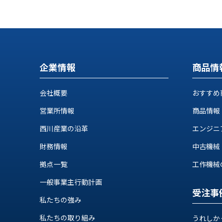
ス
納
テ
期
ム
機
機
械
器
情
メ
報
企業情報
商品情
カ
工
ト
作
会社概要
おすすめ
ロ・
機
制
営業所情報
商品情報
械
御
の
機
西川産業の沿革
エンジニ
自
器
動
財務情報
中古機械
化,AI,
拠点一覧
工作機械の自
IoT
お
一般事業主行動計画
知
受注事
私たちの強み
ら
私たちの取り組み
うれしか