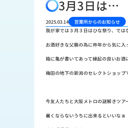
3月3日は…
会
う
社
れ
り
概
し
組
要
か
2025.03.14
営業所からのお知らせ
っ
経
み
我が家では３月３日はひな祭り、では
た
営
受
理
私
お酒好きな父親の為に昨年から気に入
注
念
た
ち
拠
箱に亀が書いてあって縁起の良いお酒
の
点
取
取
一
梅田の地下の新潟のセレクトショップ
り
扱
覧
組
メ
西
み
川
ー
サ
産
ス
今友人たちと大阪メトロの謎解きツア
業
カ
テ
の
ナ
ー
暑くならないうちに出来るといいなぁ
沿
ビ
革
リ
工