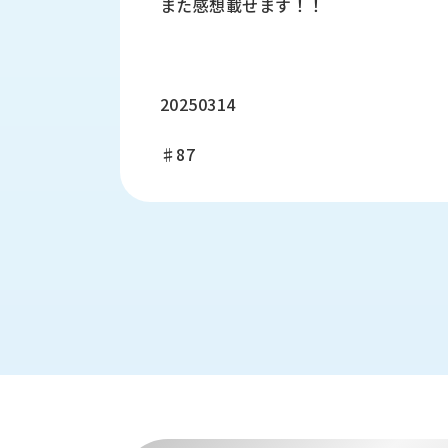
また感想載せます！！
財
テ
作
務
ィ
機
情
械・
福
報
鍛
利
圧
一
20250314
厚
機
般
生
械・
事
♯87
CAD/CAM
業
主
商
ロ
行
ボ
品
動
ッ
計
情
ト
画
切
報
私
削・
た
ツ
新
ち
ー
着
の
リ
一
強
ン
覧
み
グ・
お
測