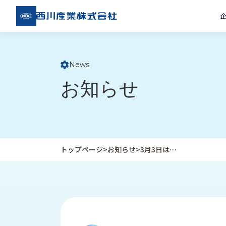
西川
産業
株式
会社
News
ト
お知らせ
ッ
プ
ペ
ー
ジ
トップページ
>
お知らせ
>
3月3日は…
企
私
受
業
た
注
情
ち
事
報
の
例
取