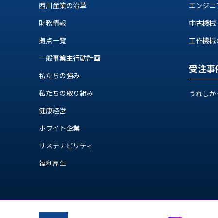
ス
西川産業の沿革
エンジニ
納
テ
期
財務情報
中古機械
ム
機
機
拠点一覧
工作機械の自
械
器
情
一般事業主行動計画
メ
報
受注事
カ
私たちの強み
工
ト
作
私たちの取り組み
ロ・
うれしか
機
制
械
健康経営
御
の
機
ホワイト企業
自
器
動
サステナビリティ
化,AI,
福利厚生
IoT
お
知
ら