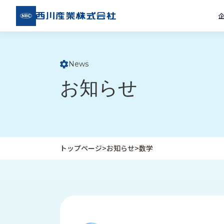
西川
産業
株式
会社
News
ト
お知らせ
ッ
プ
ペ
ー
ジ
トップページ
>
お知らせ
>
数学
企
私
受
業
た
注
情
ち
事
報
の
例
取