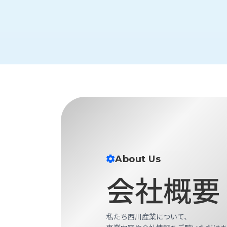
財
テ
作
務
ィ
機
情
械・
福
報
鍛
利
圧
一
厚
機
般
生
械・
事
CAD/CAM
業
主
商
ロ
行
ボ
品
動
ッ
計
情
ト
画
切
報
私
About Us
削・
た
ツ
新
会社概要
ち
ー
着
の
リ
一
強
ン
覧
み
グ・
私たち西川産業について、
お
測