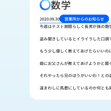
数学
会
う
社
れ
り
概
し
組
要
か
2020.09.30
営業所からのお知らせ
っ
経
み
今週はテスト期間らしく長男が妹の数
た
営
受
理
私
盗み聞きしているとイライラした口調
注
念
た
ち
拠
もう少し優しく教えてあげたらいいの
の
点
取
取
一
娘にお父さんが教えてあげようかと聞
り
扱
覧
組
メ
西
み
それやったら兄のほうがいいわ！との
川
ー
サ
産
ス
遠まわしに馬鹿にしているのか何とも
業
カ
テ
の
ナ
ー
沿
ビ
革
リ
工