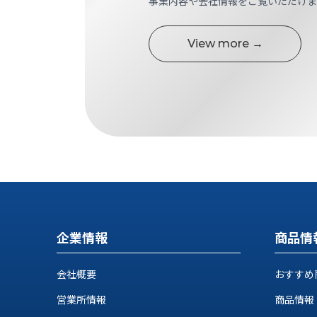
事業内容や会社情報をご覧いただけま
す
定・
す
作
め
View more →
業
商
工
品
具
情
環
報
境
エ
機
ン
器・
ジ
工
ニ
場
ア
設
リ
備
ン
マ
グ
企業情報
商品情
テ
情
ハ
報
会社概要
おすすめ
ン・
中
FA
営業所情報
商品情報
古・
シ
短