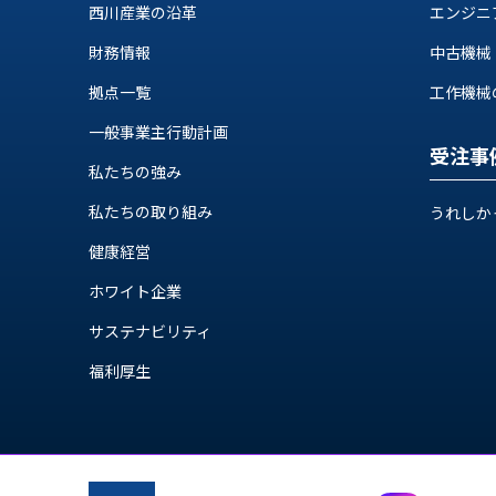
ス
西川産業の沿革
エンジニ
納
テ
期
財務情報
中古機械
ム
機
機
拠点一覧
工作機械の自
械
器
情
一般事業主行動計画
メ
報
受注事
カ
私たちの強み
工
ト
作
私たちの取り組み
ロ・
うれしか
機
制
械
健康経営
御
の
機
ホワイト企業
自
器
動
サステナビリティ
化,AI,
福利厚生
IoT
お
知
ら