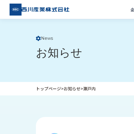
西川
産業
株式
会社
News
ト
お知らせ
ッ
プ
ペ
ー
ジ
トップページ
>
お知らせ
>
瀬戸内
企
私
受
業
た
注
情
ち
事
報
の
例
取