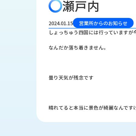
瀬戸内
会
う
社
れ
り
概
し
組
要
か
2024.01.15
営業所からのお知らせ
っ
経
み
しょっちゅう四国には行っていますが
た
営
受
理
私
なんだか落ち着きません。
注
念
た
ち
拠
の
点
取
取
一
曇り天気が残念です
り
扱
覧
組
メ
西
み
川
ー
サ
産
ス
晴れてると本当に景色が綺麗なんです
業
カ
テ
の
ナ
ー
沿
ビ
革
リ
工