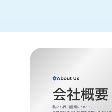
財
テ
作
務
ィ
機
情
械・
福
報
鍛
利
圧
一
厚
機
般
生
械・
事
CAD/CAM
業
主
商
ロ
行
ボ
品
動
ッ
計
情
ト
画
切
報
私
About Us
削・
た
ツ
新
会社概要
ち
ー
着
の
リ
一
強
ン
覧
み
グ・
私たち西川産業について、
お
測