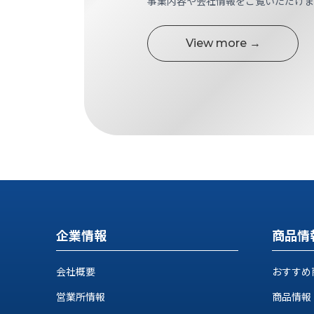
事業内容や会社情報をご覧いただけま
す
定・
す
作
め
View more →
業
商
工
品
具
情
環
報
境
エ
機
ン
器・
ジ
工
ニ
場
ア
設
リ
備
ン
マ
グ
企業情報
商品情
テ
情
ハ
報
会社概要
おすすめ
ン・
中
FA
営業所情報
商品情報
古・
シ
短