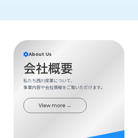
ロ
グ
採
用
情
報
About Us
お
メ
会社概要
問
ル
い
マ
合
ガ
私たち西川産業について、
わ
登
事業内容や会社情報をご覧いただけます。
せ
録
awasangyo_nbc
View more →