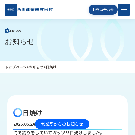
西川
お問い合わせ
産業
株式
会社
News
お知らせ
企
業
情
報
トップページ
>
お知らせ
>
日焼け
私
た
ち
の
取
り
日焼け
組
み
2025.06.24
営業所からのお知らせ
商
海で釣りをしていてガッツリ日焼けしました。