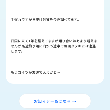
品
情
報
手遅れですが日焼け対策を今更調べてます。
受
注
事
例
四国に来て1年を超えてますが知り合いはあまり増えま
せんが最近釣り場に向かう途中で毎回タヌキには遭遇
取
します。
扱
メ
ー
カ
もうコイツが友達でええかと…
ー
お
知
ら
お知らせ一覧に戻る →
せ/
ブ