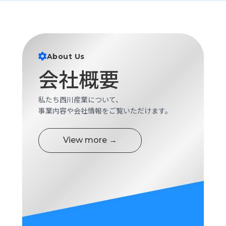
ロ
グ
採
About Us
用
情
会社概要
報
お
メ
私たち西川産業について、
問
ル
事業内容や会社情報をご覧いただけます。
い
マ
合
ガ
わ
登
View more →
せ
録
awasangyo_nbc