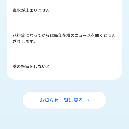
品
情
鼻水が止まりません
報
受
注
花粉症になってからは毎年花粉のニュースを聞くとうん
事
ざりします。
例
取
扱
薬の準備をしないと
メ
ー
カ
ー
お知らせ一覧に戻る →
お
知
ら
せ/
ブ