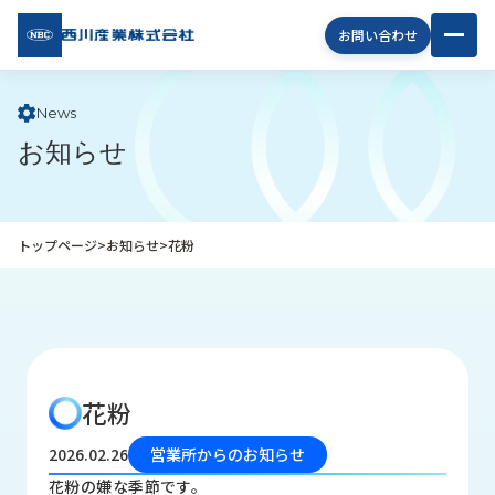
西川
お問い合わせ
産業
株式
会社
News
お知らせ
企
業
情
報
トップページ
>
お知らせ
>
花粉
私
た
ち
の
取
り
花粉
組
み
2026.02.26
営業所からのお知らせ
商
花粉の嫌な季節です。