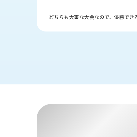
財
テ
作
務
ィ
機
情
どちらも大事な大会なので、優勝でき
械・
福
報
鍛
利
圧
一
厚
機
般
生
械・
事
CAD/CAM
業
主
商
ロ
行
ボ
品
動
ッ
計
情
ト
画
切
報
私
削・
た
ツ
新
ち
ー
着
の
リ
一
強
ン
覧
み
グ・
お
測