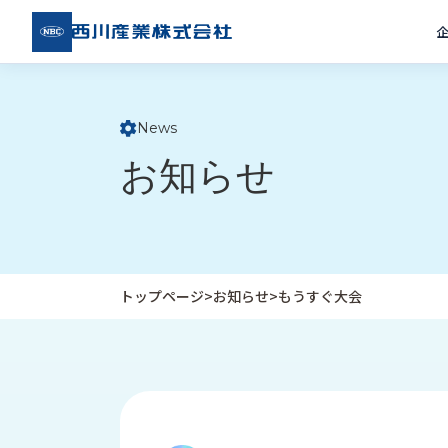
西川
産業
株式
会社
News
ト
お知らせ
ッ
プ
ペ
ー
ジ
トップページ
>
お知らせ
>
もうすぐ大会
企
私
受
業
た
注
情
ち
事
報
の
例
取