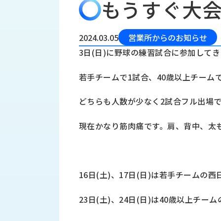
もうすぐ大
会
う
社
れ
り
概
し
組
要
か
2024.03.05
営業所からのお知らせ
っ
経
み
3日(日)に野球の練習試合に参加して
た
営
受
理
私
若手チームで1試合、40歳以上チーム
注
念
た
ち
拠
どちらも人数が少なく2試合フル出場
の
点
取
取
一
現在かなり筋肉痛です。肩、背中、太
り
扱
覧
組
メ
西
み
川
ー
サ
産
ス
16日(土)、17日(日)は若手チームの
業
カ
テ
の
ナ
ー
23日(土)、24日(日)は40歳以上チ
沿
ビ
革
リ
工