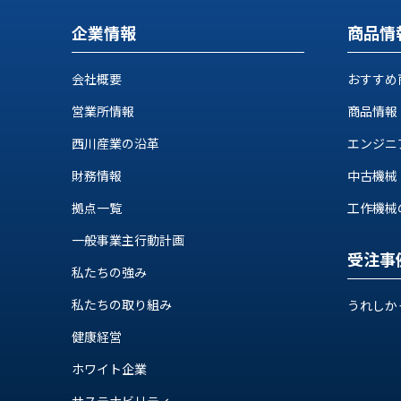
ス
納
テ
企業情報
商品情
期
ム
機
機
械
会社概要
おすすめ
器
情
営業所情報
商品情報
メ
報
カ
工
西川産業の沿革
エンジニ
ト
作
ロ・
財務情報
中古機械
機
制
械
拠点一覧
工作機械の自
御
の
機
一般事業主行動計画
自
器
受注事
動
私たちの強み
化,AI,
IoT
私たちの取り組み
うれしか
お
健康経営
知
ら
ホワイト企業
サステナビリティ