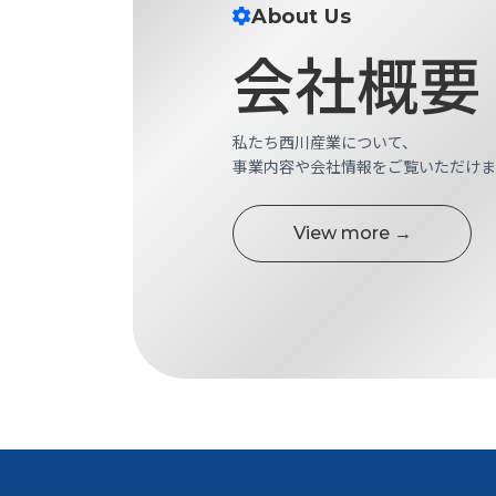
す
About Us
定・
す
作
会社概要
め
業
商
工
品
具
情
私たち西川産業について、
環
報
事業内容や会社情報をご覧いただけま
境
エ
機
ン
器・
View more →
ジ
工
ニ
場
ア
設
リ
備
ン
マ
グ
テ
情
ハ
報
ン・
中
FA
古・
シ
短