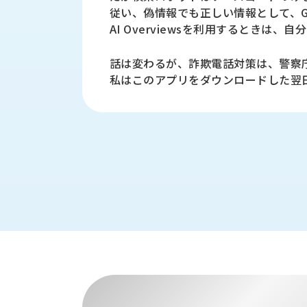
財
テ
作
従い、偽情報でも正しい情報として、Go
務
ィ
機
AI Overviewsを利用するとき
情
械・
福
報
鍛
利
話は変わるが、詐欺電話対策は、警察
圧
一
厚
私はこのアプリをダウンロードした翌
機
般
生
械・
事
CAD/CAM
業
主
商
ロ
行
ボ
品
動
ッ
計
情
ト
画
切
報
私
削・
た
ツ
新
ち
ー
着
の
リ
一
強
ン
覧
み
グ・
お
測