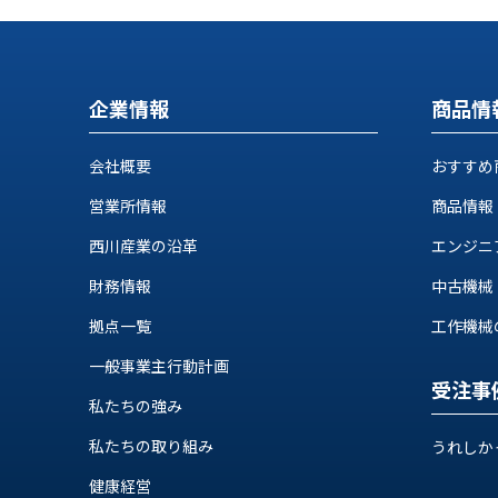
ス
納
テ
期
ム
機
機
械
企業情報
商品情
器
情
メ
報
カ
会社概要
おすすめ
工
ト
作
営業所情報
商品情報
ロ・
機
制
西川産業の沿革
エンジニ
械
御
の
財務情報
中古機械
機
自
器
動
拠点一覧
工作機械の自
化,AI,
一般事業主行動計画
IoT
お
受注事
私たちの強み
知
私たちの取り組み
うれしか
ら
健康経営