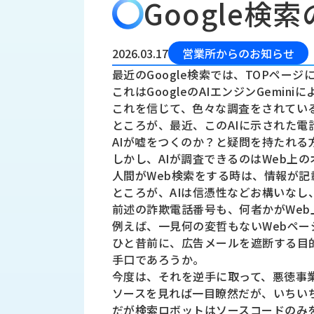
Google検索
会
う
社
れ
り
概
し
組
要
か
2026.03.17
営業所からのお知らせ
っ
経
み
最近のGoogle検索では、TOPページ
た
営
これはGoogleのAIエンジンGemin
受
理
私
これを信じて、色々な調査をされてい
注
念
た
ところが、最近、このAIに示された
ち
拠
AIが嘘をつくのか？と疑問を持たれる
の
点
取
しかし、AIが調査できるのはWeb上
取
一
人間がWeb検索をする時は、情報が記
り
扱
覧
ところが、AIは信憑性などお構いな
組
メ
西
前述の詐欺電話番号も、何者かがWeb
み
川
例えば、一見何の変哲もないWebペ
ー
サ
産
ひと昔前に、広告メールを遮断する目
ス
業
カ
手口であろうか。
テ
の
今度は、それを逆手に取って、悪徳事業
ナ
ー
沿
ビ
ソースを見れば一目瞭然だが、いちい
革
リ
工
だが検索ロボットはソースコードのみ