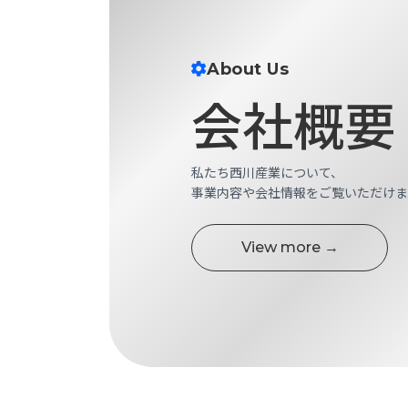
す
定・
す
作
め
業
About Us
商
工
品
会社概要
具
情
環
報
境
エ
機
私たち西川産業について、
ン
器・
事業内容や会社情報をご覧いただけま
ジ
工
ニ
場
ア
設
View more →
リ
備
ン
マ
グ
テ
情
ハ
報
ン・
中
FA
古・
シ
短