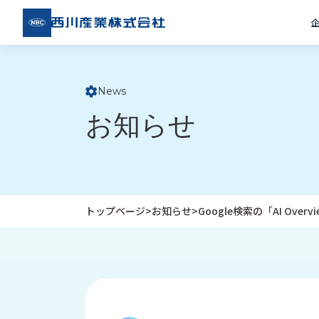
西川
産業
株式
会社
News
ト
お知らせ
ッ
プ
ペ
ー
ジ
トップページ
>
お知らせ
>
Google検索の「AI Ove
企
私
受
業
た
注
情
ち
事
報
の
例
取