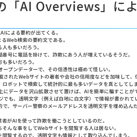
の「AI Overviews」
にAIによる要約が出てくる。
iによるWeb検索の要約文である。
る人も多いだろう。
電話番号に電話を掛けて、詐欺にあう人が増えているそうだ。
方も多いだろう。
のオープンデーターで、その信憑性は極めて怪しい。
載されたWebサイトの著者や会社の信用度などを加味して、
し、ロボットで検索して統計的に最も多いデータを真としてし
上にデータを沢山拡散させて置けば、AIを簡単に騙すことが
ージでも、透明文字（例えば白地に白文字）で情報が書かれて
的で、サーバー警察のメールアドレスを透明文字を埋め込んだ
者がAIを使って詐欺を働こうとしているのだ。
ちそんな事をしてWebサイトを閲覧する人は居ない。
を閲覧するので、透明文字も情報として取り込んでしまう。