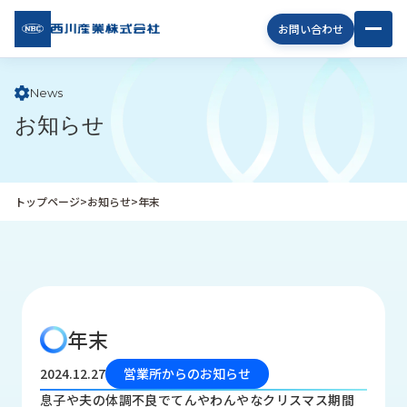
西川
お問い合わせ
産業
株式
会社
News
お知らせ
企
業
情
報
トップページ
>
お知らせ
>
年末
私
た
ち
の
取
り
年末
組
み
2024.12.27
営業所からのお知らせ
商
息子や夫の体調不良でてんやわんやなクリスマス期間