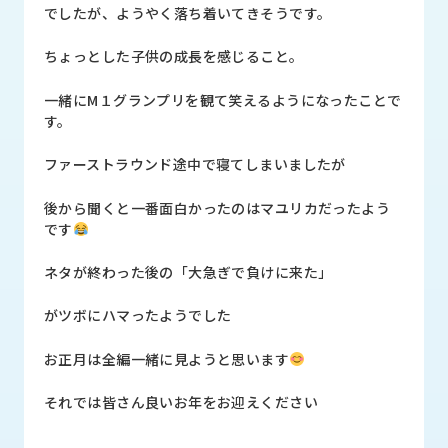
品
でしたが、ようやく落ち着いてきそうです。
情
報
ちょっとした子供の成長を感じること。
受
一緒にM１グランプリを観て笑えるようになったことで
注
す。
事
例
ファーストラウンド途中で寝てしまいましたが
取
後から聞くと一番面白かったのはマユリカだったよう
扱
です
メ
ー
ネタが終わった後の「大急ぎで負けに来た」
カ
ー
がツボにハマったようでした
お
お正月は全編一緒に見ようと思います
知
ら
それでは皆さん良いお年をお迎えください
せ/
ブ