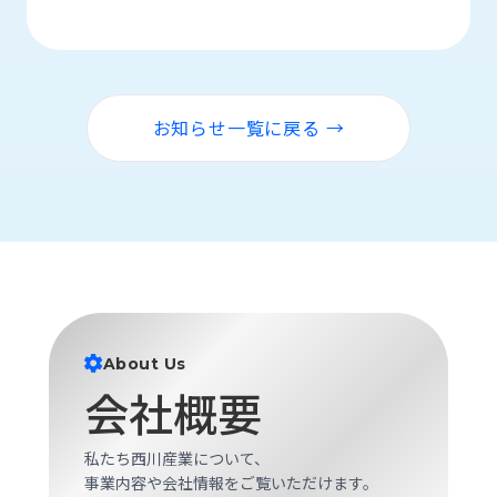
ロ
グ
採
お知らせ一覧に戻る →
用
情
報
お
メ
問
ル
い
マ
合
ガ
わ
登
せ
録
About Us
awasangyo_nbc
会社概要
私たち西川産業について、
事業内容や会社情報をご覧いただけます。