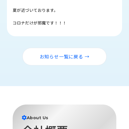
品
情
夏が近づいております。
報
コロナだけが邪魔です！！！
受
注
事
例
お知らせ一覧に戻る →
取
扱
メ
ー
カ
ー
お
知
ら
About Us
せ/
ブ