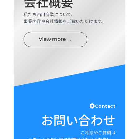
会社概要
ロ
グ
私たち西川産業について、
事業内容や会社情報をご覧いただけます。
採
用
View more →
情
報
お
メ
問
ル
い
マ
合
ガ
わ
登
せ
録
awasangyo_nbc
Contact
お問い合わせ
ご相談やご質問は