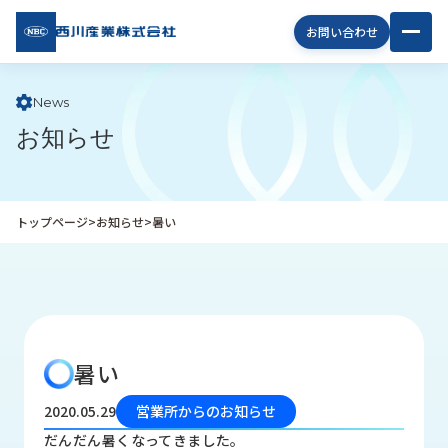
西川
お問い合わせ
産業
株式
会社
News
お知らせ
企
業
情
報
トップページ
>
お知らせ
>
暑い
私
た
ち
の
取
り
暑い
組
み
2020.05.29
営業所からのお知らせ
商
だんだん暑くなってきました。