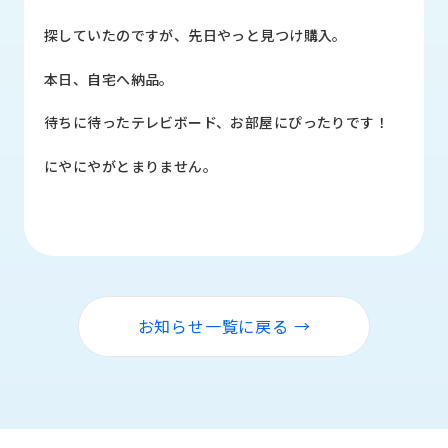
品
情
探していたのですが、先日やっと見つけ購入。
報
本日、自宅へ納品。
受
注
待ちに待ったテレビボード、お部屋にぴったりです！
事
例
にやにやがとまりません。
取
扱
メ
ー
カ
ー
お知らせ一覧に戻る →
お
知
ら
せ/
ブ