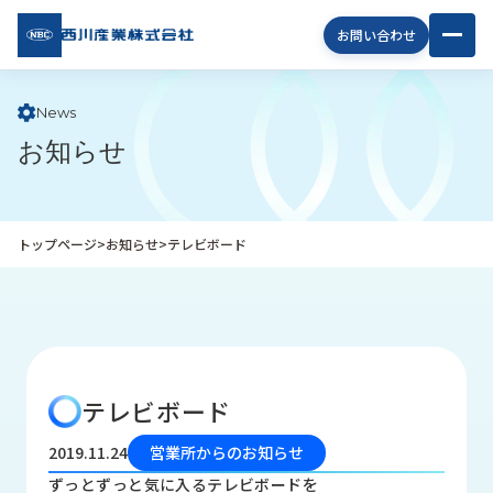
西川
お問い合わせ
産業
株式
会社
News
お知らせ
企
業
情
報
トップページ
>
お知らせ
>
テレビボード
私
た
ち
の
取
り
テレビボード
組
み
2019.11.24
営業所からのお知らせ
商
ずっとずっと気に入るテレビボードを