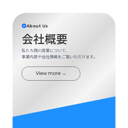
ロ
グ
About Us
採
用
会社概要
情
報
私たち西川産業について、
お
メ
事業内容や会社情報をご覧いただけます。
問
ル
い
マ
合
ガ
View more →
わ
登
せ
録
awasangyo_nbc