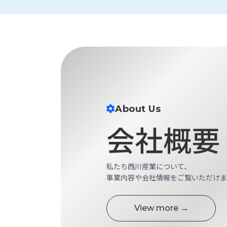
財
テ
作
務
ィ
機
情
械・
福
報
鍛
利
圧
一
厚
機
般
生
械・
事
CAD/CAM
業
主
商
ロ
行
About Us
ボ
品
動
ッ
会社概要
計
情
ト
画
切
報
私
削・
私たち西川産業について、
た
ツ
新
事業内容や会社情報をご覧いただけま
ち
ー
着
の
リ
一
強
ン
覧
View more →
み
グ・
お
測