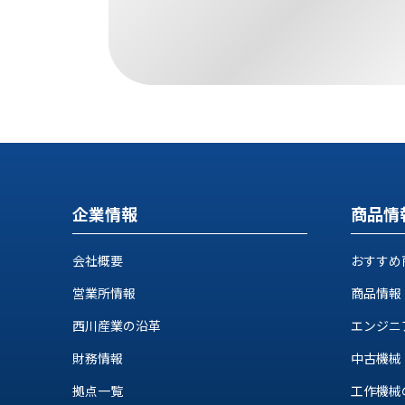
す
定・
す
作
め
業
商
工
品
具
情
環
報
境
エ
機
ン
器・
ジ
工
企業情報
商品情
ニ
場
ア
設
リ
会社概要
おすすめ
備
ン
マ
営業所情報
商品情報
グ
テ
情
西川産業の沿革
エンジニ
ハ
報
ン・
財務情報
中古機械
中
FA
古・
拠点一覧
工作機械の自
シ
短