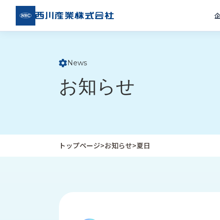
西川
産業
株式
会社
News
ト
お知らせ
ッ
プ
ペ
ー
ジ
トップページ
>
お知らせ
>
夏日
企
私
受
業
た
注
情
ち
事
報
の
例
取