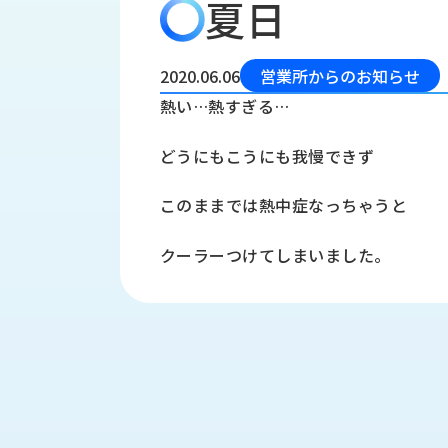
夏日
会
う
社
れ
り
概
し
組
要
か
2020.06.06
営業所からのお知らせ
っ
経
み
熱い…熱すぎる…
た
営
受
理
私
どうにもこうにも我慢できず
注
念
た
ち
拠
このままでは熱中症なっちゃうと
の
点
取
取
一
クーラーつけてしまいました。
り
扱
覧
組
メ
西
み
川
ー
サ
産
ス
業
カ
テ
の
ナ
ー
沿
ビ
革
リ
工