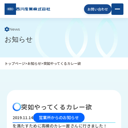
西川
お問い合わせ
産業
株式
会社
News
お知らせ
企
業
情
報
トップページ
>
お知らせ
>
突如やってくるカレー欲
私
た
ち
の
取
り
突如やってくるカレー欲
組
み
2019.11.14
営業所からのお知らせ
商
を満たすために高槻のカレー屋さんに行きました！