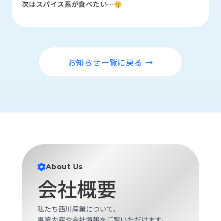
次はスパイス系が食べたい…
ロ
グ
採
用
お知らせ一覧に戻る →
情
報
お
メ
問
ル
い
マ
合
ガ
わ
登
せ
録
awasangyo_nbc
About Us
会社概要
私たち西川産業について、
事業内容や会社情報をご覧いただけます。