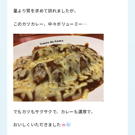
品
情
量より質を求めて訪れましたが、
報
このカツカレー、中々ボリューミー…
受
注
事
例
取
扱
メ
ー
カ
ー
お
でもカツもサクサクで、カレーも濃厚で、
知
ら
おいしくいただきました
せ/
ブ