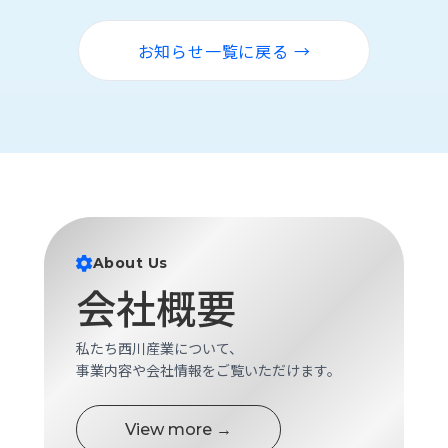
ロ
グ
お知らせ一覧に戻る →
採
用
情
報
お
メ
問
ル
い
マ
合
ガ
About Us
わ
登
会社概要
せ
録
awasangyo_nbc
私たち西川産業について、
事業内容や会社情報をご覧いただけます。
View more →