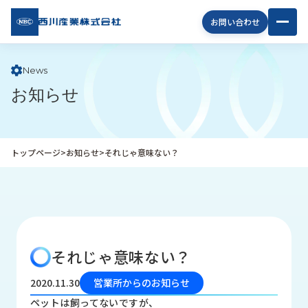
西川
お問い合わせ
産業
株式
会社
News
お知らせ
企
業
情
報
トップページ
>
お知らせ
>
それじゃ意味ない？
私
た
ち
の
取
り
それじゃ意味ない？
組
み
2020.11.30
営業所からのお知らせ
商
ペットは飼ってないですが、