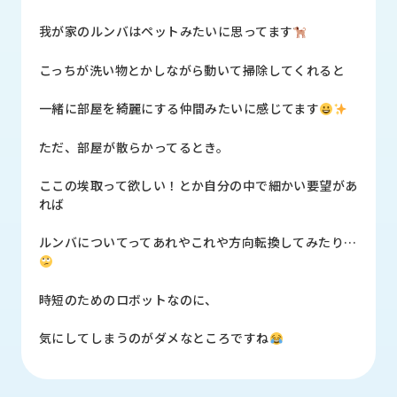
品
情
我が家のルンバはペットみたいに思ってます
報
こっちが洗い物とかしながら動いて掃除してくれると
受
注
一緒に部屋を綺麗にする仲間みたいに感じてます
事
例
ただ、部屋が散らかってるとき。
取
ここの埃取って欲しい！とか自分の中で細かい要望があ
扱
れば
メ
ー
ルンバについてってあれやこれや方向転換してみたり…
カ
ー
時短のためのロボットなのに、
お
知
気にしてしまうのがダメなところですね
ら
せ/
ブ