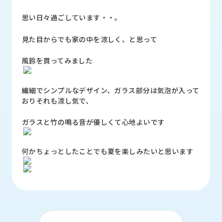
品
情
思い日々過ごしています・・。
報
見た目からでも家の中を涼しく、と思って
受
注
風鈴を買ってみました
事
例
繊細でシンプルなデザイン、ガラス部分は気泡が入って
おりそれも涼し気で、
取
扱
ガラスと竹の鳴る音が優しくて心地よいです
メ
ー
カ
何かちょっとしたことでも夏を楽しみたいと思います
ー
お
知
ら
せ/
ブ