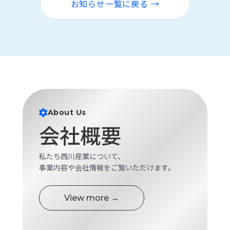
お知らせ一覧に戻る →
ロ
グ
採
用
情
報
お
メ
問
ル
About Us
い
マ
会社概要
合
ガ
わ
登
せ
録
私たち西川産業について、
事業内容や会社情報をご覧いただけます。
awasangyo_nbc
View more →