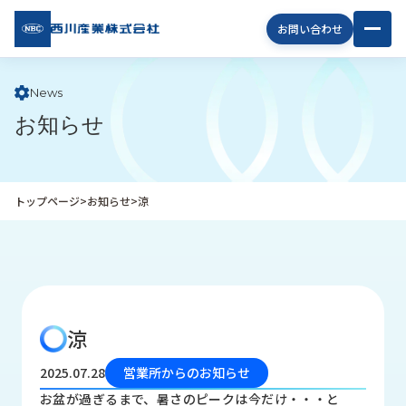
西川
お問い合わせ
産業
株式
会社
News
お知らせ
企
業
情
報
トップページ
>
お知らせ
>
涼
私
た
ち
の
取
り
涼
組
み
2025.07.28
営業所からのお知らせ
商
お盆が過ぎるまで、暑さのピークは今だけ・・・と