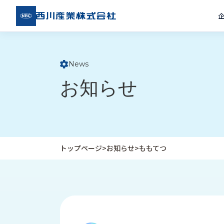
西川
産業
株式
会社
News
ト
お知らせ
ッ
プ
ペ
ー
ジ
トップページ
>
お知らせ
>
ももてつ
企
私
受
業
た
注
情
ち
事
報
の
例
取