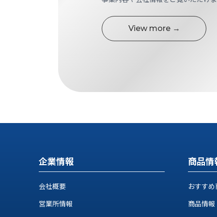
す
定・
す
作
め
View more →
業
商
工
品
具
情
環
報
境
エ
機
ン
器・
ジ
工
ニ
場
ア
設
リ
備
ン
マ
グ
企業情報
商品情
テ
情
ハ
報
会社概要
おすすめ
ン・
中
FA
営業所情報
商品情報
古・
シ
短