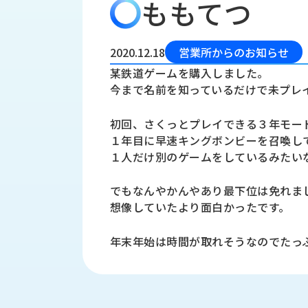
ももてつ
会
う
社
れ
り
概
し
組
要
か
2020.12.18
営業所からのお知らせ
っ
経
み
某鉄道ゲームを購入しました。
た
営
今まで名前を知っているだけで未プレ
受
理
私
注
念
た
初回、さくっとプレイできる３年モー
ち
拠
１年目に早速キングボンビーを召喚し
の
点
取
１人だけ別のゲームをしているみたい
取
一
り
扱
覧
でもなんやかんやあり最下位は免れま
組
メ
西
み
想像していたより面白かったです。
川
ー
サ
産
年末年始は時間が取れそうなのでたっ
ス
業
カ
テ
の
ナ
ー
沿
ビ
革
リ
工