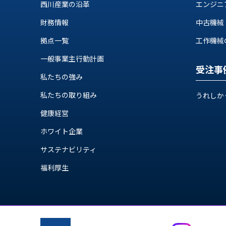
ス
西川産業の沿革
エンジニ
納
テ
期
財務情報
中古機械
ム
機
機
拠点一覧
工作機械の自
械
器
情
一般事業主行動計画
メ
報
受注事
カ
私たちの強み
工
ト
作
私たちの取り組み
うれしか
ロ・
機
制
健康経営
械
御
の
機
ホワイト企業
自
器
動
サステナビリティ
化,AI,
福利厚生
IoT
お
知
ら