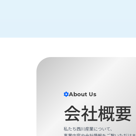
財
テ
作
務
ィ
機
情
械・
福
報
鍛
利
圧
一
厚
機
般
生
械・
事
CAD/CAM
業
主
商
ロ
行
ボ
品
動
ッ
計
情
ト
画
切
報
私
About Us
削・
た
ツ
会社概要
新
ち
ー
着
の
リ
一
強
ン
覧
み
私たち西川産業について、
グ・
お
事業内容や会社情報をご覧いただけま
測